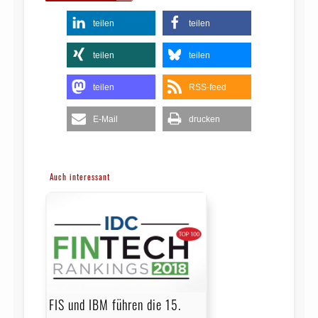
teilen
teilen
teilen
teilen
teilen
RSS-feed
E-Mail
drucken
Auch interessant
FIS und IBM führen die 15.