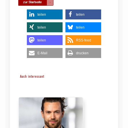
teilen
teilen
teilen
teilen
teilen
RSS-feed
E-Mail
drucken
Auch interessant