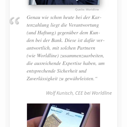
Worldline
Ge­nau wie schon heu­te bei der Kar­
ten­zahlung liegt die Ver­antwor­tung
(und Haf­tung) gegenüber dem Kun­
den bei der Bank. Die­se ist dafür ver­­
ant­wort­lich, mit sol­chen Partnern
(wie Worldline) zu­sammenzuarbei­ten,
die aus­rei­chen­de Expertise ha­ben, um
ent­spre­chen­de Si­cherheit und
Zuverlässigkeit zu gewährleis­ten.“
Wolf Kunisch, CEE bei Worldline