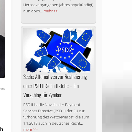
Herbst vergangenen Jahres angekündigt)
nun doch...
mehr >>
Sechs Alternativen zur Realisierung
einer PSD II-Schnittstelle – Ein
tone
Vorschlag für Zyniker
PSD II ist die Novelle der Payment
Services Directive (PSD II) der EU zur
“Erhöhung des Wettbewerbs“, die zum
1.1.2018 auch in deut­sches Recht...
ch
mehr >>