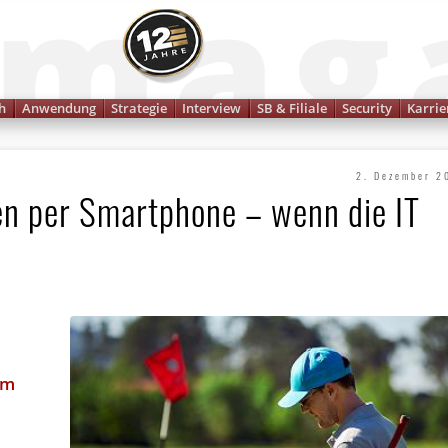
Finanzmagazin
h
Anwendung
Strategie
Interview
SB & Filiale
Security
Karrie
2. Dezember 2
en per Smartphone – wenn die IT
om