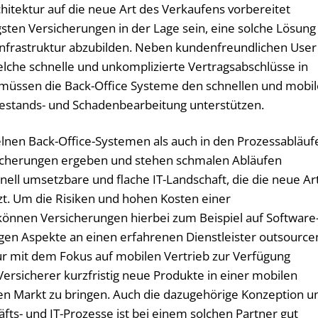
chitektur auf die neue Art des Verkaufens vorbereitet
gsten Versicherungen in der Lage sein, eine solche Lösung
-Infrastruktur abzubilden. Neben kundenfreundlichen User
elche schnelle und unkomplizierte Vertragsabschlüsse in
 müssen die Back-Office Systeme den schnellen und mobi
Bestands- und Schadenbearbeitung unterstützen.
elnen Back-Office-Systemen als auch in den Prozessabläuf
rsicherungen ergeben und stehen schmalen Abläufen
nell umsetzbare und flache IT-Landschaft, die die neue Ar
zt. Um die Risiken und hohen Kosten einer
önnen Versicherungen hierbei zum Beispiel auf Software
igen Aspekte an einen erfahrenen Dienstleister outsource
tur mit dem Fokus auf mobilen Vertrieb zur Verfügung
rsicherer kurzfristig neue Produkte in einer mobilen
en Markt zu bringen. Auch die dazugehörige Konzeption u
ts- und IT-Prozesse ist bei einem solchen Partner gut