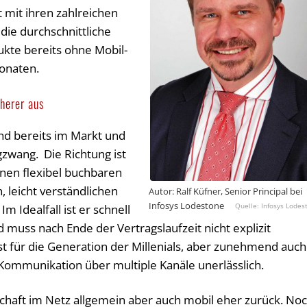
mit ihren zahlreichen
die durchschnittliche
kte bereits ohne Mobil-
onaten.
herer aus
nd bereits im Markt und
gzwang. Die Richtung ist
inen flexibel buchbaren
, leicht verständlichen
Autor: Ralf Küfner, Senior Principal bei
Infosys Lodestone
Infosys Lodes
Im Idealfall ist er schnell
 muss nach Ende der Vertragslaufzeit nicht explizit
t für die Generation der Millenials, aber zunehmend auch
e Kommunikation über multiple Kanäle unerlässlich.
tschaft im Netz allgemein aber auch mobil eher zurück. No