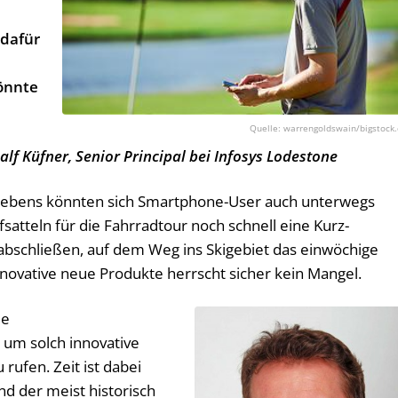
 dafür
önnte
warrengoldswain/bigstock
lf Küfner, Senior Principal bei Infosys Lodestone
s Lebens könnten sich Smartphone-User auch unterwegs
satteln für die Fahrradtour noch schnell eine Kurz-
 abschließen, auf dem Weg ins Skigebiet das einwöchige
ovative neue Produkte herrscht sicher kein Mangel.
ie
um solch innovative
rufen. Zeit ist dabei
nd der meist historisch