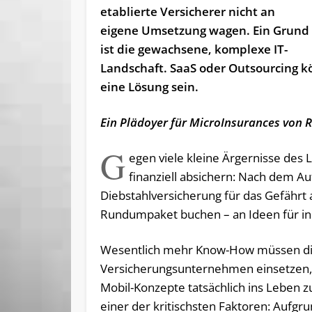
etablierte Versicherer nicht an
eigene Umsetzung wagen. Ein Grund
ist die gewachsene, komplexe IT-
Landschaft. SaaS oder Outsourcing k
eine Lösung sein.
Ein Plädoyer für MicroInsurances von Ra
G
egen viele kleine Ärgernisse de
finanziell absichern: Nach dem Auf
Diebstahlversicherung für das Gefährt
Rundumpaket buchen – an Ideen für inn
Wesentlich mehr Know-How müssen d
Versicherungsunternehmen einsetzen, 
Mobil-Konzepte tatsächlich ins Leben zu 
einer der kritischsten Faktoren: Aufgru