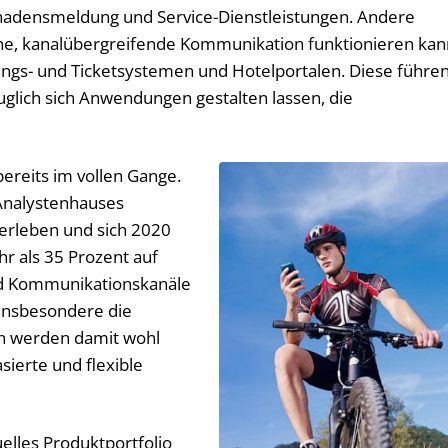
chadensmeldung und Service-Dienstleistungen. Andere
ne, kanalübergreifende Kommunikation funktionieren kan
ngs- und Ticketsystemen und Hotelportalen. Diese führe
auglich sich Anwendungen gestalten lassen, die
ereits im vollen Gange.
 Analystenhauses
rleben und sich 2020
 als 35 Prozent auf
und Kommunikationskanäle
Insbesondere die
n werden damit wohl
ierte und flexible
uelles Produktportfolio