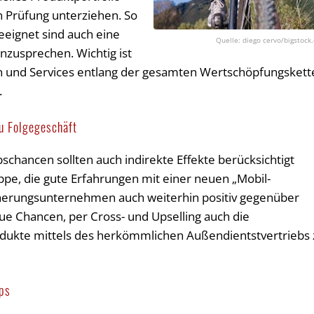
n Prüfung unterziehen. So
eeignet sind auch eine
diego cervo/bigstock
nzusprechen. Wichtig ist
en und Services entlang der gesamten Wertschöpfungskett
.
zu Folgegeschäft
schancen sollten auch indirekte Effekte berücksichtigt
pe, die gute Erfahrungen mit einer neuen „Mobil-
cherungsunternehmen auch weiterhin positiv gegenüber
eue Chancen, per Cross- und Upselling auch die
odukte mittels des herkömmlichen Außendientstvertriebs 
ps