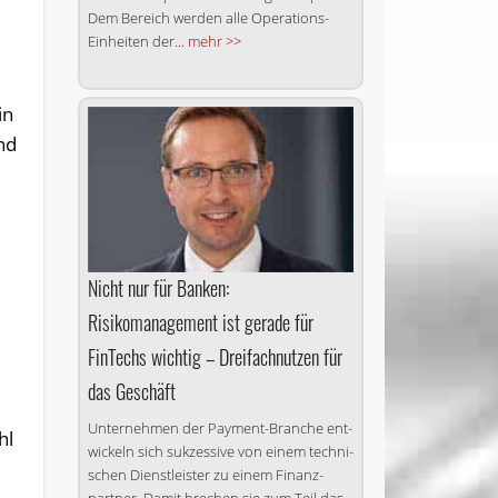
Dem Bereich werden alle Operations-
Einheiten der...
mehr >>
in
nd
Nicht nur für Banken:
Risikomanagement ist gerade für
FinTechs wichtig – Drei­fachnutzen für
das Geschäft
Un­ternehmen der Payment-Bran­che ent­
hl
wickeln sich sukzessive von ei­nem tech­ni­
schen Dienst­leis­ter zu ei­nem Fi­nanz­