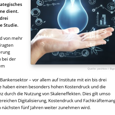
ategisches
me dient.
drei
e Studie.
ird von mehr
fragten
derung
 bei der
dem
peshkov / Bigs
nkensektor – vor allem auf Institute mit ein bis drei
ie haben einen besonders hohen Kostendruck und die
enz durch die Nutzung von Skaleneffekten. Dies gilt umso
ereichen Digitalisierung, Kostendruck und Fachkräfteman
n nächsten fünf Jahren weiter zunehmen wird.