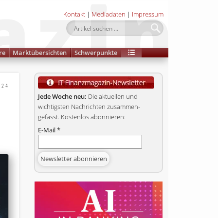
Kontakt
|
Mediadaten
|
Impressum
re
Marktübersichten
Schwerpunkte
024
Jede Woche neu:
Die aktuellen und
wichtigsten Nachrichten zusammen­
gefasst. Kostenlos abonnieren:
E-Mail
*