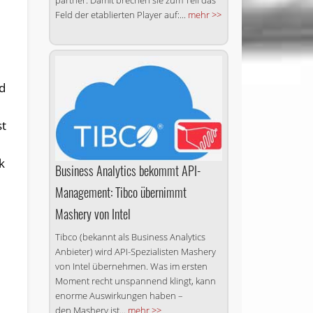
partner. Damit bre­chen sie zum Teil das
Feld der eta­blier­ten Player auf:...
mehr >>
nd
st
k
Business Analytics bekommt API-
Management: Tibco übernimmt
Mashery von Intel
Tibco (bekannt als Business Analytics
Anbieter) wird API-Spezialisten Mashery
von Intel übernehmen. Was im ersten
Moment recht unspannend klingt, kann
enorme Auswirkungen haben –
den Mashery ist...
mehr >>