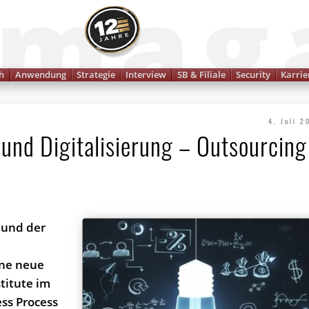
Finanzmagazin
h
Anwendung
Strategie
Interview
SB & Filiale
Security
Karrie
4. Juli 2
und Digitalisierung – Outsourcing
 und der
ine neue
titute im
ess Process