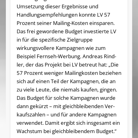
Umsetzung dieser Ergebnisse und
Handlungsempfehlungen konnte LV 57
Prozent seiner Mailing-Kosten einsparen.
Das frei gewordene Budget investierte LV
in für die spezifische Zielgruppe
wirkungsvollere Kampagnen wie zum
Beispiel Fernseh-Werbung. Andreas Rind­
ler, der das Pro­jekt bei LV betreut hat: „Die
57 Pro­zent weni­ger Mai­lingkosten bezie­hen
sich auf einen Teil der Kam­pa­gnen, die an
zu viele Leute, die nie­mals kau­fen, gin­gen.
Das Bud­get für sol­che Kam­pa­gnen wurde
dann gekürzt – mit gleich­blei­ben­den Ver­
kaufs­zah­len – und für andere Kam­pa­gnen
ver­wen­det. Damit ergibt sich insgesamt ein
Wachstum bei gleich­blei­ben­dem Budget.“