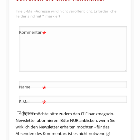
Ihre E-Mail-Adresse wird nicht veröffentlicht.
Erforderliche
Felder sind mit
*
markiert
*
Kommentar
*
Name
*
E-Mail-
Adresse
Ja, ich möchte bitte zudem den IT Finanzmagazin-
Newsletter abonnieren. Bitte NUR anklicken, wenn Sie
wirklich den Newsletter erhalten möchten - für das
Absenden des Kommentars ist es nicht notwendig!