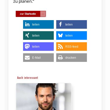
zu planen.“
teilen
teilen
teilen
teilen
teilen
RSS-feed
E-Mail
drucken
Auch interessant