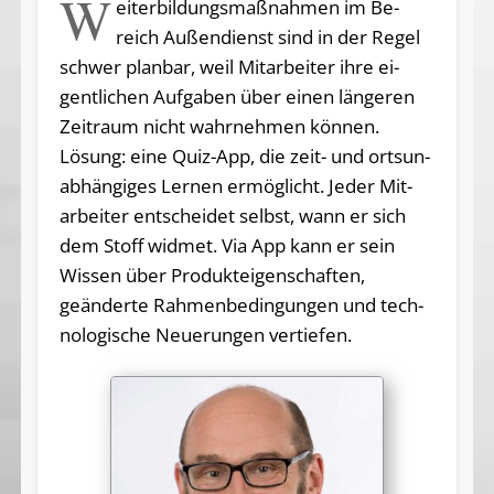
W
eiterbildungsmaßnahmen im Be­
reich Außendienst sind in der Regel
schwer planbar, weil Mit­arbei­ter ihre ei­
gentli­chen Auf­ga­ben über ei­nen länge­ren
Zeit­raum nicht wahrnehmen können.
Lösung: ei­ne Quiz-App, die zeit- und orts­un­
abhängiges Lernen ermöglicht. Jeder Mit­
arbei­ter ent­schei­det selbst, wann er sich
dem Stoff widmet. Via App kann er sein
Wis­sen über Pro­dukt­ei­genschaf­ten,
geänder­te Rah­menbedingun­gen und tech­
no­logi­sche Neuerun­gen vertiefen.