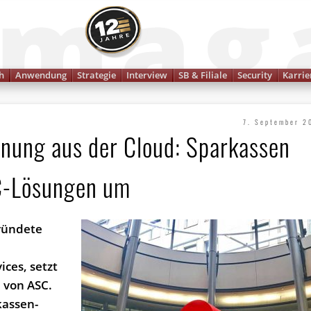
Finanzmagazin
h
Anwendung
Strategie
Interview
SB & Filiale
Security
Karrie
7. September 2
hnung aus der Cloud: Sparkassen
SC-Lösungen um
gründete
a
ices, setzt
 von ASC.
kassen-