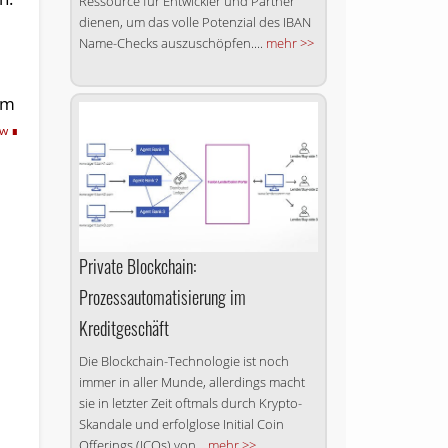
Ressource für Entwickler und Partner
dienen, um das volle Potenzial des IBAN
Name-Checks auszuschöpfen....
mehr >>
um
tw
Private Blockchain:
Prozessautomatisierung im
Kreditgeschäft
Die Blockchain-Technologie ist noch
immer in aller Munde, allerdings macht
sie in letzter Zeit oftmals durch Krypto-
Skandale und erfolglose Initial Coin
Offerings (ICOs) von...
mehr >>