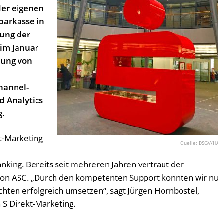
der eigenen
Sparkasse in
rung der
 im Januar
nung von
hannel-
 Analytics
g.
t-Marketing
DSGV/H
king. Bereits seit mehreren Jahren vertraut der
 von ASC. „Durch den kompetenten Support konnten wir n
flichten erfolgreich umsetzen“, sagt Jürgen Hornbostel,
 S Direkt-Marketing.