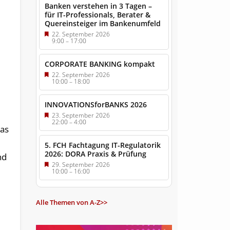
Banken verstehen in 3 Tagen –
für IT-Professionals, Berater &
Quereinsteiger im Bankenumfeld
22. September 2026
9:00
–
17:00
CORPORATE BANKING kompakt
22. September 2026
10:00
–
18:00
INNOVATIONSforBANKS 2026
23. September 2026
22:00
–
4:00
das
5. FCH Fachtagung IT-Regulatorik
2026: DORA Praxis & Prüfung
nd
29. September 2026
10:00
–
16:00
e
Alle Themen von A-Z>>