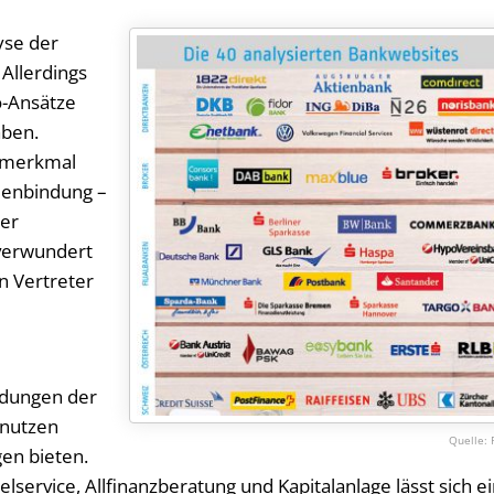
yse der
Allerdings
o-Ansätze
aben.
gsmerkmal
denbindung –
uer
verwundert
n Vertreter
ldungen der
 nutzen
gen bieten.
vice, All­fi­nanz­be­ra­tung und Kapitalanlage lässt sich e