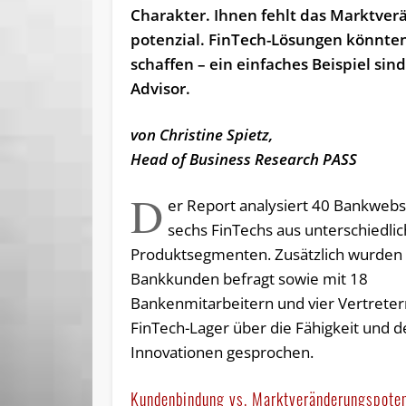
Charakter. Ihnen fehlt das Markt­ver
po­ten­zial. FinTech-Lösungen könnte
schaffen – ein einfaches Beispiel sin
Advisor.
von Christine Spietz,
Head of Business Research PASS
D
er Report analysiert 40 Bankwebs
sechs FinTechs aus unterschiedli
Produktsegmenten. Zusätzlich wurden
Bankkunden befragt sowie mit 18
Bankenmitarbeitern und vier Vertrete
FinTech-Lager über die Fähigkeit und d
Innovationen gesprochen.
Kundenbindung vs. Marktveränderungspoten