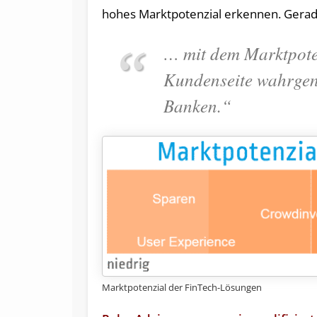
hohes Markt­po­ten­zial erkennen. Gera
… mit dem Marktpoten
Kundenseite wahrgen
Banken.“
Marktpotenzial der FinTech-Lösungen