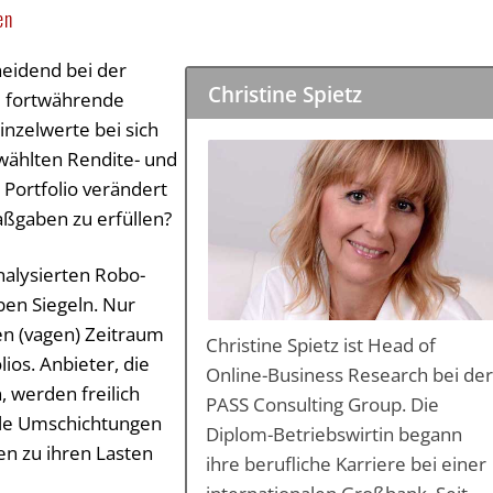
en
heidend bei der
Christine Spietz
ie fortwährende
nzelwerte bei sich
wählten Rendite- und
s Portfolio verändert
aßgaben zu erfüllen?
nalysierten Robo-
ben Siegeln. Nur
n (vagen) Zeitraum
Christine Spietz ist Head of
ios. Anbieter, die
Online-Business Research bei de
, werden freilich
PASS Consulting Group. Die
ele Umschichtungen
Diplom-Betriebswirtin begann
n zu ihren Lasten
ihre berufliche Karriere bei einer