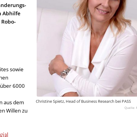
­änderungs­
n Abhilfe
d Robo-
ites sowie
chen
 über 6000
Christine Spietz, Head of Business Research bei PASS
rn aus dem
en Willen zu
zial