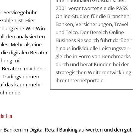
internationalen Großbank. Seit
2001 verantwortet sie die PASS
er Servicegebühr
Online-Studien für die Branchen
ahlen ist. Hier
Banken, Versicherungen, Travel
chung eine Win-Win-
und Telco. Der Bereich Online
hlt den analysierten
Business Research führt darüber
es. Mehr als eine
hinaus individuelle Leistungs­ver­
die digitalen Berater
glei­che in Form von Benchmarks
chung mit
durch und berät Kunden bei der
n Beratern machen –
strategischen Weiterentwicklung
r Tradingvolumen
ihrer Internetportale.
 auf das kaum mehr
lohnende
eboten
 Banken im Digital Retail Banking aufwerten und den gut