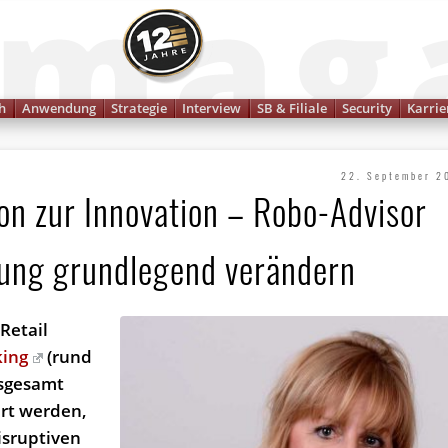
Finanzmagazin
h
Anwendung
Strategie
Interview
SB & Filiale
Security
Karrie
22. September 2
on zur Innovation – Robo-Advisor
tung grundlegend verändern
Retail
king
(rund
nsgesamt
ert werden,
isruptiven