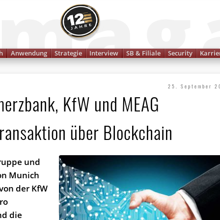
Finanzmagazin
h
Anwendung
Strategie
Interview
SB & Filiale
Security
Karrie
25. September 2
merzbank, KfW und MEAG
trans­aktion über Blockchain
ruppe und
von Munich
von der KfW
ro
nd die