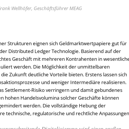
Frank Wellhöfer, Geschäftsführer MEAG
her Strukturen eignen sich Geldmarktwertpapiere gut für
der Distributed Ledger Technologie. Basierend auf der
echtes Geschäft mit mehreren Kontrahenten in wesentlich
muliert werden. Die Möglichkeit der unmittelbaren
ie Zukunft deutliche Vorteile bieten. Erstens lassen sich
nsaktionsprozesse und weniger Intermediäre realisieren.
das Settlement-Risiko verringern und damit gebundenes
chen hohen Handelsvolumina solcher Geschäfte können
h gemindert werden. Die vollständige Hebung der
tere technische, regulatorische und rechtliche Anpassungen
voranschreitende Digitalisierung wird einen großen