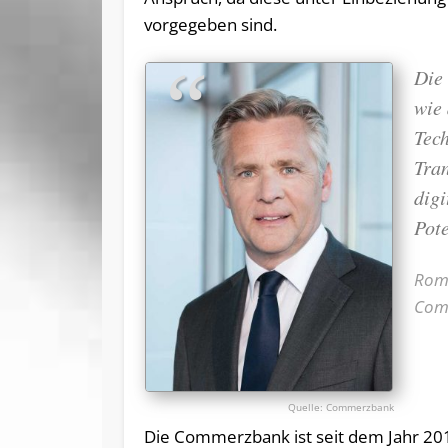
vorgegeben sind.
Die 
wie
Tech
Tra
digi
Pote
Roma
Com
Commerzbank
Die Commerzbank ist seit dem Jahr 201