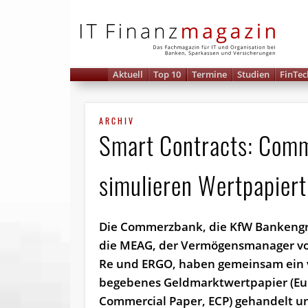
IT 
Aktuell
Top 10
Termine
Studien
FinTec
ARCHIV
Smart Contracts: Com
simulieren Wert­papier­
Die Commerzbank, die KfW Banken­g
die MEAG, der Ver­mö­gens­manager 
Re und ERGO, haben gemeinsam ein 
begebenes Geldmarktwertpapier (Eu
Commercial Paper, ECP) gehandelt u