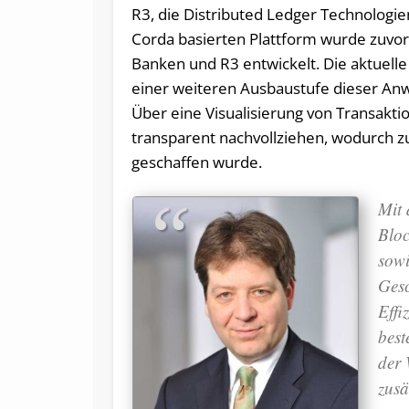
R3, die Distributed Ledger Technologien
Corda basierten Plattform wurde zuvo
Banken und R3 entwickelt. Die aktuell
einer weiteren Ausbaustufe dieser Anw
Über eine Visualisierung von Transaktio
transparent nachvollziehen, wodurch zu
geschaffen wurde.
Mit 
Bloc
sowi
Gesc
Effi
best
der 
zusä