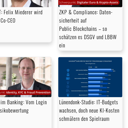
: Felix Miederer wird
ZKP & Compliance: Daten­
 Co-CEO
sicher­heit auf
Public Blockchains – so
schätzen es DSGV und LBBW
ein
im Banking: Vom Login
Lünendonk-Studie: IT-Budgets
isikobewertung
wachsen, doch neue KI-Kosten
schmälern den Spielraum