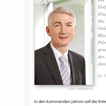
Einf
Fin
Die 
Geld
Bloc
Pilo
gesa
der
durc
Dr. 
KfW-Bildarchiv
In den kommenden Jahren soll die Entw