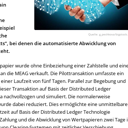
ain
h
ine
eispiel
g_peshkova/bigstock
sche
ts“, bei denen die automatisierte Abwicklung von
teht.
tpapier wurde ohne Einbeziehung einer Zahlstelle und ein
an die MEAG verkauft. Die Pilottransaktion umfasste ein
einer Laufzeit von fünf Tagen. Parallel zur Begebung und
eser Transaktion auf Basis der Distributed Ledger
a nachvollzogen und simuliert. Die normalerweise
urde dabei reduziert. Dies ermöglichte eine unmittelbare
tzeit auf Basis der Distributed Ledger Technologie
Zahlung und die Abwicklung von Wertpapieren zwei Tage 
 von Clearing-Systemen mit zeitlicher Verschiebung