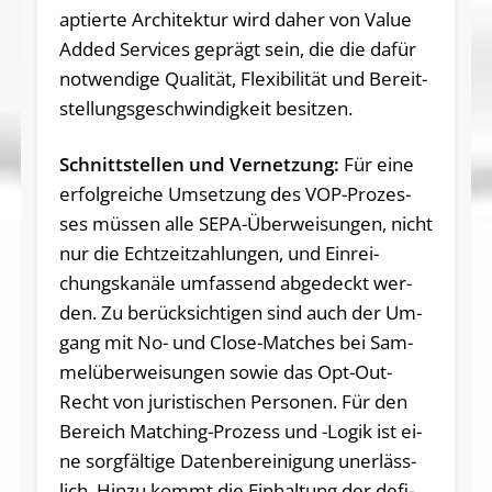
ap­tier­te Ar­chi­tek­tur wird da­her von Va­lue
Ad­ded Ser­vices ge­prägt sein, die die da­für
not­wen­di­ge Qua­li­tät, Fle­xi­bi­li­tät und Be­reit­
stel­lungs­ge­schwin­dig­keit be­sit­zen.
Schnitt­stel­len und Ver­net­zung:
Für ei­ne
er­folg­rei­che Um­set­zung des VOP-Pro­zes­
ses müs­sen al­le SE­PA-Über­wei­sun­gen, nicht
nur die Echt­zeit­zah­lun­gen, und Ein­rei­
chungs­ka­nä­le um­fas­send ab­ge­deckt wer­
den. Zu be­rück­sich­ti­gen sind auch der Um­
gang mit No- und Clo­se-Matches bei Sam­
mel­über­wei­sun­gen so­wie das Opt-Out-
Recht von ju­ris­ti­schen Per­so­nen. Für den
Be­reich Matching-Pro­zess und -Lo­gik ist ei­
ne sorg­fäl­ti­ge Da­ten­be­rei­ni­gung un­er­läss­
lich. Hin­zu kommt die Ein­hal­tung der de­fi­