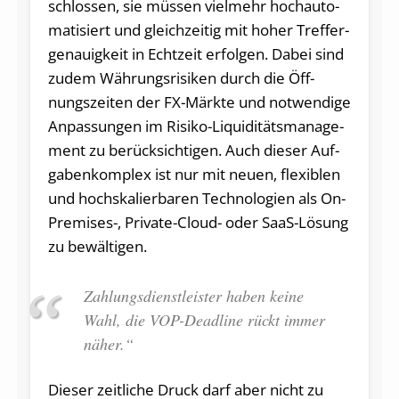
schlos­sen, sie müs­sen viel­mehr hoch­au­to­
ma­ti­siert und gleich­zei­tig mit ho­her Tref­fer­
ge­nau­ig­keit in Echt­zeit er­fol­gen. Da­bei sind
zu­dem Wäh­rungs­ri­si­ken durch die Öff­
nungs­zei­ten der FX-Märk­te und not­wen­di­ge
An­pas­sun­gen im Ri­si­ko-Li­qui­di­täts­ma­nage­
ment zu be­rück­sich­ti­gen. Auch die­ser Auf­
ga­ben­kom­plex ist nur mit neu­en, fle­xi­blen
und hoch­s­ka­lier­ba­ren Tech­no­lo­gi­en als On-
Pre­mi­ses-, Pri­va­te-Cloud- oder SaaS-Lö­sung
zu be­wäl­ti­gen.
Zah­lungs­dienst­leis­ter ha­ben kei­ne
Wahl, die VOP-Dead­line rückt im­mer
nä­her.“
Die­ser zeit­li­che Druck darf aber nicht zu