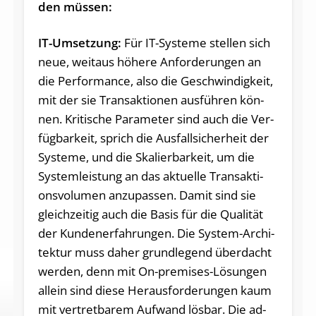
den müs­sen:
IT-Um­set­zung:
Für IT-Sys­te­me stel­len sich
neue, weit­aus hö­he­re An­for­de­run­gen an
die Per­for­mance, al­so die Ge­schwin­dig­keit,
mit der sie Trans­ak­tio­nen aus­füh­ren kön­
nen. Kri­ti­sche Pa­ra­me­ter sind auch die Ver­
füg­bar­keit, sprich die Aus­fall­si­cher­heit der
Sys­te­me, und die Ska­lier­bar­keit, um die
Sys­tem­leis­tung an das ak­tu­el­le Trans­ak­ti­
ons­vo­lu­men an­zu­pas­sen. Da­mit sind sie
gleich­zei­tig auch die Ba­sis für die Qua­li­tät
der Kun­den­er­fah­run­gen. Die Sys­tem-Ar­chi­
tek­tur muss da­her grund­le­gend über­dacht
wer­den, denn mit On-pre­mi­ses-Lö­sun­gen
al­lein sind die­se Her­aus­for­de­run­gen kaum
mit ver­tret­ba­rem Auf­wand lös­bar. Die ad­