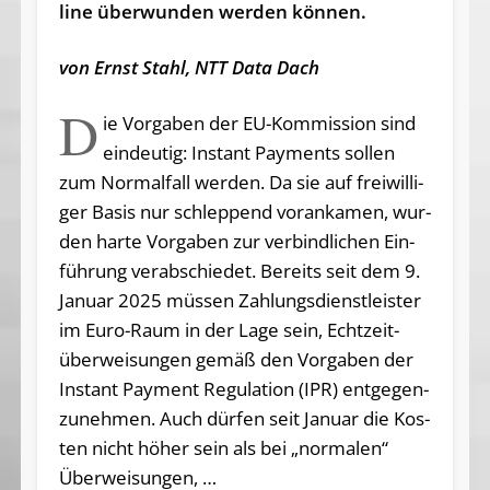
line über­wun­den wer­den kön­nen.​
von Ernst Stahl, NTT Da­ta Dach
D
ie Vor­ga­ben der EU-Kom­mis­si­on sind
ein­deu­tig: In­stant Pay­ments sol­len
zum Nor­mal­fall wer­den. Da sie auf frei­wil­li­
ger Ba­sis nur schlep­pend vor­an­ka­men, wur­
den har­te Vor­ga­ben zur ver­bind­li­chen Ein­
füh­rung ver­ab­schie­det. Be­reits seit dem 9.
Ja­nu­ar 2025 müs­sen Zah­lungs­dienst­leis­ter
im Eu­ro-Raum in der La­ge sein, Echt­zeit­
über­wei­sun­gen ge­mäß den Vor­ga­ben der
In­stant Pay­ment Re­gu­la­ti­on (IPR) ent­ge­gen­
zu­neh­men. Auch dür­fen seit Ja­nu­ar die Kos­
ten nicht hö­her sein als bei „nor­ma­len“
Über­wei­sun­gen, …