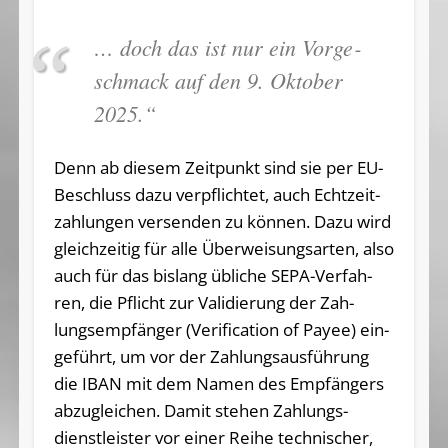
… doch das ist nur ein Vor­ge­
schmack auf den 9. Ok­to­ber
2025.“
Denn ab die­sem Zeit­punkt sind sie per EU-
Be­schluss da­zu ver­pflich­tet, auch Echt­zeit­
zah­lun­gen ver­sen­den zu kön­nen. Da­zu wird
gleich­zei­tig für al­le Über­wei­sungs­ar­ten, al­so
auch für das bis­lang üb­li­che SE­PA-Ver­fah­
ren, die Pflicht zur Va­li­die­rung der Zah­
lungs­emp­fän­ger (Ve­ri­fi­ca­ti­on of Payee) ein­
ge­führt, um vor der Zah­lungs­aus­füh­rung
die IBAN mit dem Na­men des Emp­fän­gers
ab­zu­glei­chen. Da­mit ste­hen Zah­lungs­
dienst­leis­ter vor ei­ner Rei­he tech­ni­scher,