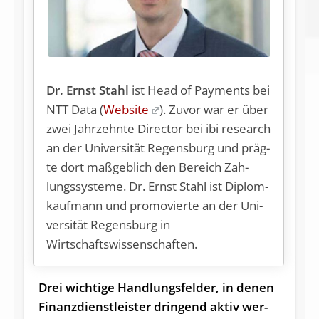
Dr. Ernst Stahl
ist Head of Payments bei
NTT Data (
Website
). Zu­vor war er über
zwei Jahr­zehn­te Di­rec­tor bei ibi re­se­arch
an der Uni­ver­si­tät Re­gens­burg und präg­
te dort ma­ß­geb­lich den Be­reich Zah­
lungs­sys­te­me. Dr. Ernst Stahl ist Di­plom­
kauf­mann und pro­mo­vier­te an der Uni­
ver­si­tät Re­gens­burg in
Wirtschaftswissenschaften.
Drei wich­ti­ge Hand­lungs­fel­der, in de­nen
Fi­nanz­dienst­leis­ter drin­gend ak­tiv wer­