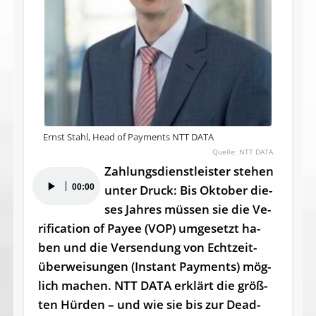
Ernst Stahl, Head of Payments NTT DATA
NTT DATA
Zah­lungs­dienst­leis­ter ste­hen
Audio-
00:00
un­ter Druck: Bis Ok­to­ber die­
Player
ses Jah­res müs­sen sie die Ve­
ri­fi­ca­ti­on of Payee (VOP) um­ge­setzt ha­
ben und die Ver­sen­dung von Echt­zeit­
über­wei­sun­gen (In­stant Pay­ments) mög­
lich ma­chen. NTT DA­TA er­klärt die grö­ß­
ten Hür­den – und wie sie bis zur Dead­