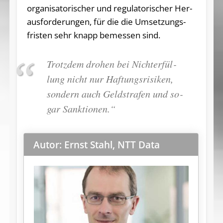
or­ga­ni­sa­to­ri­scher und re­gu­la­to­ri­scher Her­
aus­for­de­run­gen, für die die Um­set­zungs­
fris­ten sehr knapp be­mes­sen sind.
Trotz­dem dro­hen bei Nicht­er­fül­
lung nicht nur Haf­tungs­ri­si­ken,
son­dern auch Geld­stra­fen und so­
gar Sank­tio­nen.“
Autor: Ernst Stahl, NTT Data