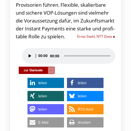
Pro­vi­so­ri­en füh­ren. Fle­xi­ble, ska­lier­ba­re
und si­che­re VOP-Lö­sun­gen sind viel­mehr
die Vor­aus­set­zung da­für, im Zu­kunfts­markt
der In­stant Pay­ments ei­ne star­ke und pro­fi­
ta­ble Rol­le zu spie­len.
Ernst Stahl, NTT Da­ta
Audio-
00:00
00:00
Player
teilen
teilen
teilen
teilen
teilen
RSS-feed
E-Mail
drucken