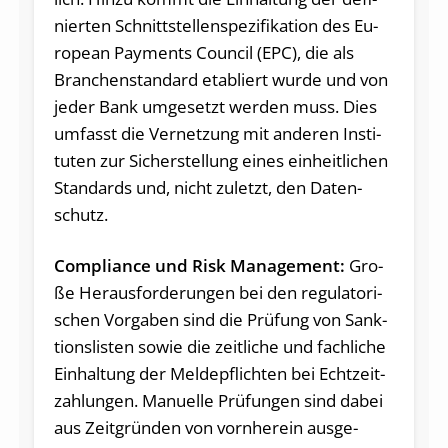
nier­ten Schnitt­stel­len­spe­zi­fi­ka­ti­on des Eu­
ropean Pay­ments Coun­cil (EPC), die als
Bran­chen­stan­dard eta­bliert wur­de und von
je­der Bank um­ge­setzt wer­den muss. Dies
um­fasst die Ver­net­zung mit an­de­ren In­sti­
tu­ten zur Si­cher­stel­lung ei­nes ein­heit­li­chen
Stan­dards und, nicht zu­letzt, den Da­ten­
schutz.
Com­p­li­an­ce und Risk Ma­nage­ment:
Gro­
ße Her­aus­for­de­run­gen bei den re­gu­la­to­ri­
schen Vor­ga­ben sind die Prü­fung von Sank­
ti­ons­lis­ten so­wie die zeit­li­che und fach­li­che
Ein­hal­tung der Mel­de­pflich­ten bei Echt­zeit­
zah­lun­gen. Ma­nu­el­le Prü­fun­gen sind da­bei
aus Zeit­grün­den von vorn­her­ein aus­ge­