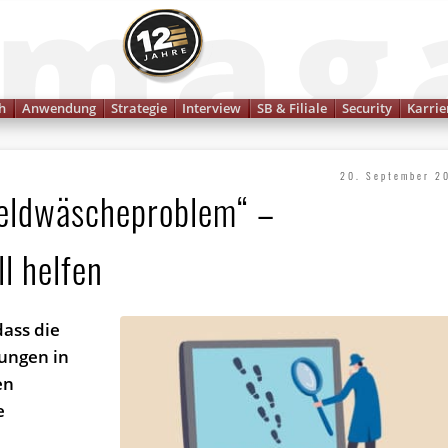
Finanzmagazin
h
Anwendung
Strategie
Interview
SB & Filiale
Security
Karrie
20. September 2
Geldwäscheproblem“ –
l helfen
ass die
ungen in
en
e