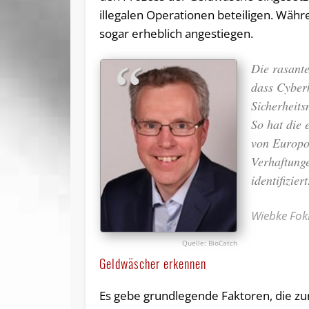
illegalen Operationen beteiligen. Wä
sogar erheblich angestiegen.
Die rasant
dass Cyberk
Sicherheit
So hat die 
von Europo
Verhaftung
identifizier
Wiebke Fok
BioCatch
Geldwäscher erkennen
Es gebe grundlegende Faktoren, die z