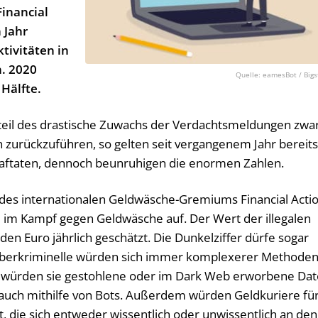
inancial
 Jahr
tivitäten in
. 2020
eamesBot / Bigs
 Hälfte.
teil des drastische Zuwachs der Verdachtsmeldungen zwa
 zurückzuführen, so gelten seit vergangenem Jahr bereits
raftaten, dennoch beunruhigen die enormen Zahlen.
 des internationalen Geldwäsche-Gremiums Financial Acti
te im Kampf gegen Geldwäsche auf. Der Wert der illegalen
den Euro jährlich geschätzt. Die Dunkelziffer dürfe sogar
Cyberkriminelle würden sich immer komplexerer Methode
s würden sie gestohlene oder im Dark Web erworbene Da
auch mithilfe von Bots. Außerdem würden Geldkuriere fü
 die sich entweder wissentlich oder unwissentlich an den