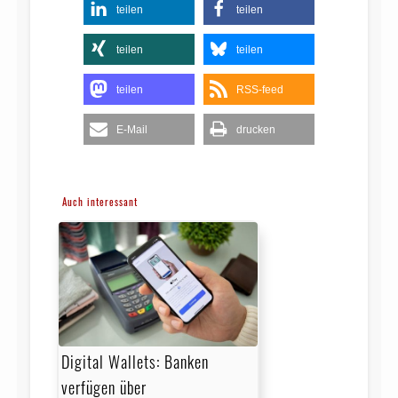
teilen
teilen
teilen
teilen
teilen
RSS-feed
E-Mail
drucken
Auch interessant
Digital Wallets: Banken
verfügen über