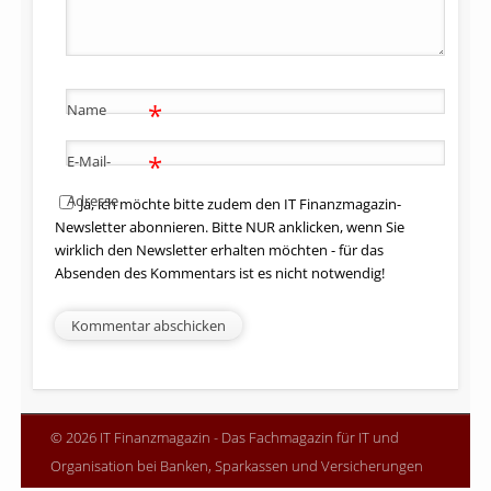
*
Name
*
E-Mail-
Adresse
Ja, ich möchte bitte zudem den IT Finanzmagazin-
Newsletter abonnieren. Bitte NUR anklicken, wenn Sie
wirklich den Newsletter erhalten möchten - für das
Absenden des Kommentars ist es nicht notwendig!
© 2026 IT Finanzmagazin - Das Fachmagazin für IT und
Organisation bei Banken, Sparkassen und Versicherungen