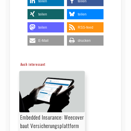
teilen
teilen
teilen
teilen
teilen
RSS-feed
E-Mail
drucken
Auch interessant
Embedded Insurance: Weecover
baut Versicherungsplattform