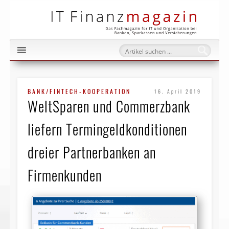
IT Fi
BANK/FINTECH-KOOPERATION
16. April 2019
WeltSparen und Commerzbank
liefern Termingeld­konditionen
dreier Partnerbanken an
Firmenkunden