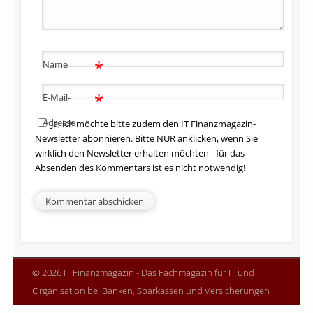
*
Name
*
E-Mail-
Adresse
Ja, ich möchte bitte zudem den IT Finanzmagazin-
Newsletter abonnieren. Bitte NUR anklicken, wenn Sie
wirklich den Newsletter erhalten möchten - für das
Absenden des Kommentars ist es nicht notwendig!
© 2026 IT Finanzmagazin - Das Fachmagazin für IT und
Organisation bei Banken, Sparkassen und Versicherungen