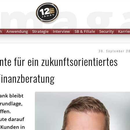
Finanzmagazin
h
Anwendung
Strategie
Interview
SB & Filiale
Security
Karrie
30. September 2
te für ein zukunftsorientiertes
Finanzberatung
ank bleibt
Grundlage,
ffen.
tute darauf
n Kunden in