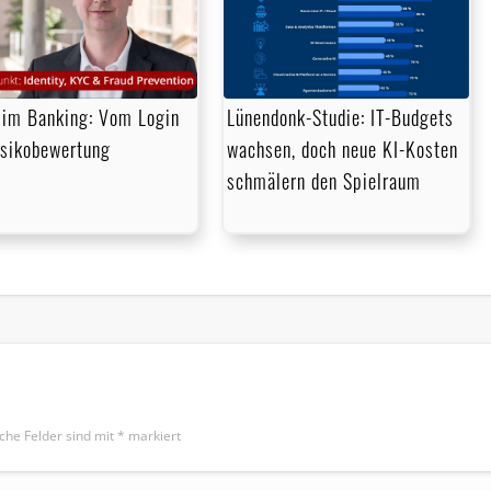
im Banking: Vom Login
Lünendonk-Studie: IT-Budgets
isikobewertung
wachsen, doch neue KI-Kosten
schmälern den Spielraum
iche Felder sind mit
*
markiert