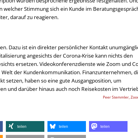
kription würden besprochene Ergebnisse festgehalten. Un
, in welcher Stimmung sich ein Kunde im Beratungsgespräc
ter, darauf zu reagieren.
n. Dazu ist ein direkter persönlicher Kontakt unumgängli
talisierung angesichts der Corona-Krise kann nichts den
esichts ersetzen. Videokonferenzdienste wie Zoom und Co
ale Welt der Kundenkommunikation. Finanzunternehmen, d
t setzen, haben so eine gute Ausgangposition, um
ren und darüber hinaus auch noch Reisekosten im Vertrie
Peer Stemmler, Zo
teilen
teilen
teilen