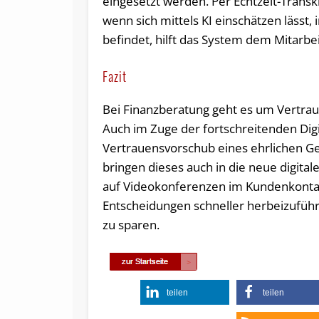
eingesetzt werden. Per Echtzeit-Trans
wenn sich mittels KI einschätzen lässt
befindet, hilft das System dem Mitarbei
Fazit
Bei Finanzberatung geht es um Vertraue
Auch im Zuge der fortschreitenden Digi
Vertrauensvorschub eines ehrlichen G
bringen dieses auch in die neue digit
auf Videokonferenzen im Kundenkontak
Entscheidungen schneller herbeizufüh
zu sparen.
teilen
teilen