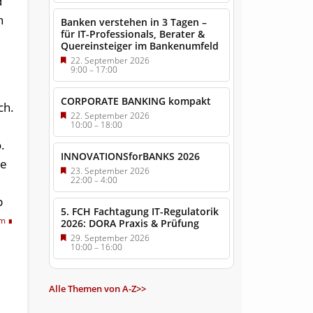
d
h
Banken verstehen in 3 Tagen –
für IT-Professionals, Berater &
Quereinsteiger im Bankenumfeld
22. September 2026
9:00
–
17:00
CORPORATE BANKING kompakt
ch.
22. September 2026
10:00
–
18:00
.
INNOVATIONSforBANKS 2026
ie
23. September 2026
22:00
–
4:00
b
5. FCH Fachtagung IT-Regulatorik
om
2026: DORA Praxis & Prüfung
29. September 2026
10:00
–
16:00
Alle Themen von A-Z>>