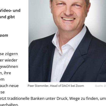
 Video- und
und gibt
 Zoom
ise zögern
ter wieder
n gewöhnen
, ihre
dem
 auch neue
Peer Stemmler, Head of DACH bei Zoom
Z
ese
etzt traditionelle Banken unter Druck, Wege zu finden, u
uerhalten.