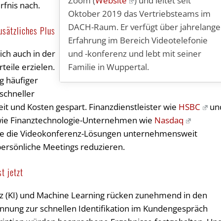
Zoom (
Website
) und leitet seit
fnis nach.
Oktober 2019 das Vertriebsteams im
DACH-Raum. Er verfügt über jahrelange
usätzliches Plus
Erfahrung im Bereich Videotelefonie
und -konferenz und lebt mit seiner
sich auch in der
Familie in Wuppertal.
eile erzielen.
g häufiger
schneller
eit und Kosten gespart. Finanzdienstleister wie
HSBC
un
ie Finanztechnologie-Unternehmen wie
Nasdaq
 sie die Videokonferenz-Lösungen unternehmensweit
persönliche Meetings reduzieren.
t jetzt
enz (KI) und Machine Learning rücken zunehmend in den
nnung zur schnellen Identifikation im Kundengespräch