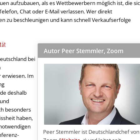
auen aufzubauen, als es Wettbewerbern möglich ist, die si
elefon, Chat oder E-Mail verlassen. Wer direkt
gen zu beschleunigen und kann schnell Verkaufserfolge
tät
Autor Peer Stemmler, Zoom
Deutschland bei
n
r erwiesen. Im
ng
ade deshalb
 und
ch besonders
ssheit haben,
r notwendigen
Peer Stemmler ist Deutschlandchef von
nferenz-