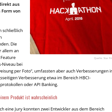
irekt aus
n Form von
 schließlich
h
nden. Die
r allem an
 Feature
Star F
-Niveau bei
weisung per Foto“, umfassten aber auch Verbesserungen 
gsseitigen Verbesserung etwa im Bereich HBCI-
eprotokollen oder API Banking.
inem Produkt ist wahrscheinlich
h eine Jury konnten zwei Entwickler aus dem Bereich