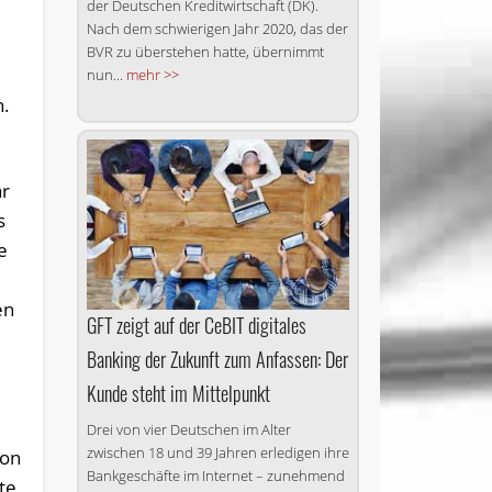
der Deutschen Kreditwirtschaft (DK).
Nach dem schwierigen Jahr 2020, das der
BVR zu überstehen hatte, übernimmt
nun...
mehr >>
.
ar
s
e
en
GFT zeigt auf der CeBIT digitales
Banking der Zukunft zum Anfassen: Der
Kunde steht im Mittelpunkt
Drei von vier Deutschen im Alter
zwischen 18 und 39 Jahren erledigen ihre
von
Bankgeschäfte im Internet – zunehmend
te