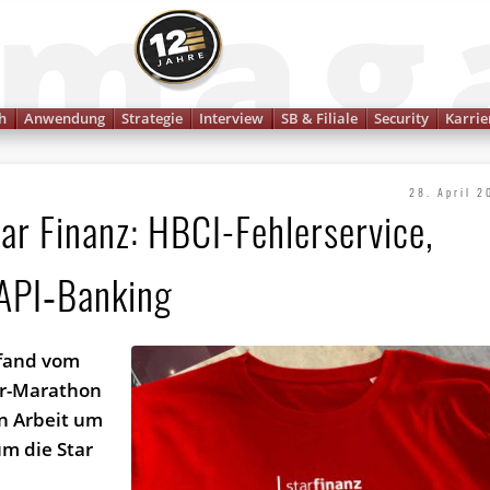
Finanzmagazin
h
Anwendung
Strategie
Interview
SB & Filiale
Security
Karrie
28. April 2
r Finanz: HBCI-Fehlerservice,
 API‑Banking
 fand vom
ier-Marathon
en Arbeit um
m die Star