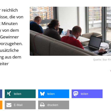
 reichlich
sse, die von
t Minuten
ry von dem
 Gewinner
rvorzugehen.
usätzliche
ung aus dem
Star F
eiter
teilen
teilen
teilen
E-Mail
drucken