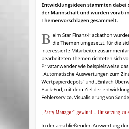
Entwicklungsideen stammten dabei d
der Mannschaft und wurden vorab i
Themenvorschlägen gesammelt.
B
eim Star Finanz-Hackathon wurden
die Themen umgesetzt, für die sic
interessierte Mitarbeiter zusammenfa
bearbeiteten Themen richteten sich vo
Privatanwender wie beispielsweise das
„Automatische Auswertungen zum Zins
Wert­papier­depots“ und „Einfach Über
Back-End, mit dem Ziel der entwicklun
Fehlerservice, Visualisierung von Send
„Party Manager“ gewinnt – Umsetzung zu e
In der anschließenden Auswertung durc