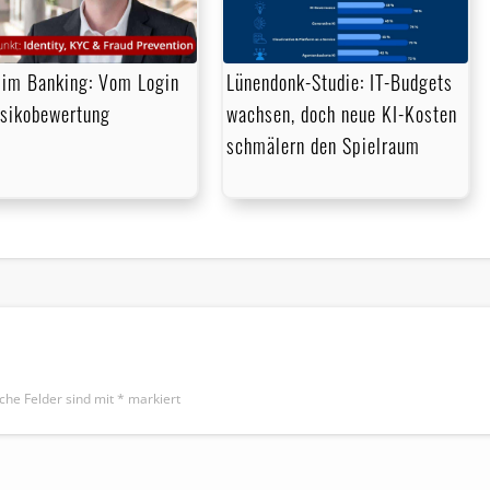
im Banking: Vom Login
Lünendonk-Studie: IT-Budgets
isikobewertung
wachsen, doch neue KI-Kosten
schmälern den Spielraum
iche Felder sind mit
*
markiert