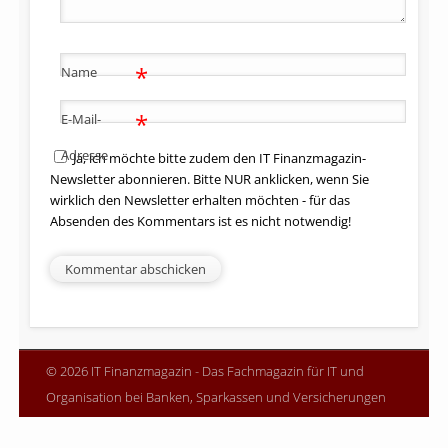
*
Name
*
E-Mail-
Adresse
Ja, ich möchte bitte zudem den IT Finanzmagazin-
Newsletter abonnieren. Bitte NUR anklicken, wenn Sie
wirklich den Newsletter erhalten möchten - für das
Absenden des Kommentars ist es nicht notwendig!
© 2026 IT Finanzmagazin - Das Fachmagazin für IT und
Organisation bei Banken, Sparkassen und Versicherungen