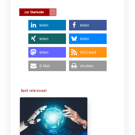
teilen
teilen
teilen
teilen
teilen
RSS-feed
E-Mail
drucken
Auch interessant