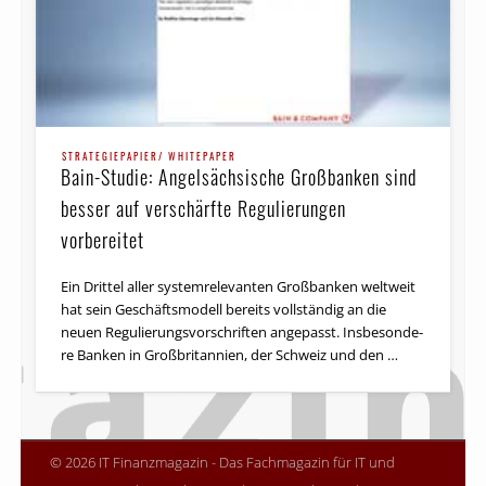
STRATEGIEPAPIER/ WHITEPAPER
Bain-Studie: Angelsächsische Großbanken sind
besser auf verschärfte Regulierungen
vorbereitet
Ein Drit­tel aller systemrelevan­ten Großbanken welt­weit
hat sein Ge­schäftsmodell be­reits vollständig an die
neuen Regulierungs­vorschrif­ten an­ge­passt. Insbesonde­
re Banken in Großbritanni­en, der Schweiz und den …
© 2026 IT Finanzmagazin - Das Fachmagazin für IT und