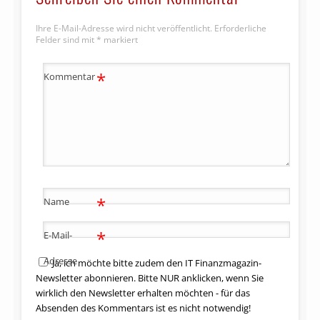
Ihre E-Mail-Adresse wird nicht veröffentlicht.
Erforderliche
Felder sind mit
*
markiert
*
Kommentar
*
Name
*
E-Mail-
Adresse
Ja, ich möchte bitte zudem den IT Finanzmagazin-
Newsletter abonnieren. Bitte NUR anklicken, wenn Sie
wirklich den Newsletter erhalten möchten - für das
Absenden des Kommentars ist es nicht notwendig!