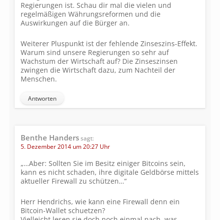
Regierungen ist. Schau dir mal die vielen und
regelmäßigen Währungsreformen und die
Auswirkungen auf die Bürger an.
Weiterer Pluspunkt ist der fehlende Zinseszins-Effekt.
Warum sind unsere Regierungen so sehr auf
Wachstum der Wirtschaft auf? Die Zinseszinsen
zwingen die Wirtschaft dazu, zum Nachteil der
Menschen.
Antworten
Benthe Handers
sagt:
5. Dezember 2014 um 20:27 Uhr
„…Aber: Soll­ten Sie im Besitz eini­ger Bit­coins sein,
kann es nicht scha­den, ihre digi­tale Geld­börse mit­tels
aktu­el­ler Fire­wall zu schüt­zen…“
Herr Hendrichs, wie kann eine Firewall denn ein
Bitcoin-Wallet schuetzen?
Vielleicht lesen sie doch noch einmal nach, was