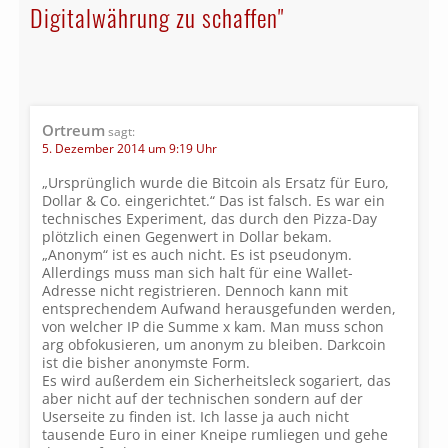
Digitalwährung zu schaffen"
Ortreum
sagt:
5. Dezember 2014 um 9:19 Uhr
„Ursprüng­lich wurde die Bit­coin als Ersatz für Euro,
Dol­lar & Co. ein­ge­rich­tet.“ Das ist falsch. Es war ein
technisches Experiment, das durch den Pizza-Day
plötzlich einen Gegenwert in Dollar bekam.
„Anonym“ ist es auch nicht. Es ist pseudonym.
Allerdings muss man sich halt für eine Wallet-
Adresse nicht registrieren. Dennoch kann mit
entsprechendem Aufwand herausgefunden werden,
von welcher IP die Summe x kam. Man muss schon
arg obfokusieren, um anonym zu bleiben. Darkcoin
ist die bisher anonymste Form.
Es wird außerdem ein Sicherheitsleck sogariert, das
aber nicht auf der technischen sondern auf der
Userseite zu finden ist. Ich lasse ja auch nicht
tausende Euro in einer Kneipe rumliegen und gehe