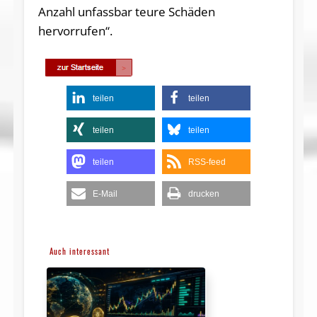
Anzahl unfassbar teure Schäden
hervorrufen“.
teilen
teilen
teilen
teilen
teilen
RSS-feed
E-Mail
drucken
Auch interessant