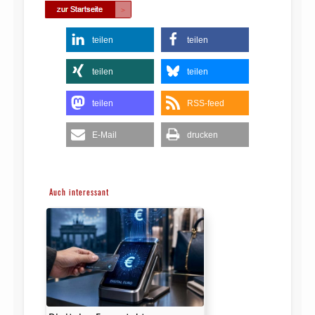
teilen
teilen
teilen
teilen
teilen
RSS-feed
E-Mail
drucken
Auch interessant