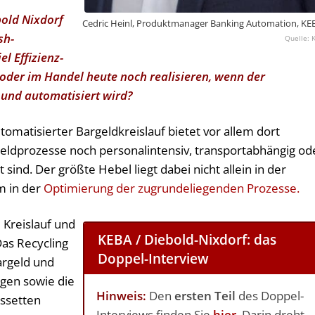
bold Nixdorf
Cedric Heinl, Produktmanager Banking Automation, KE
sh-
l Effizienz­
le oder im Handel heute noch realisieren, wenn der
 und automatisiert wird?
omatisierter Bargeldkreislauf bietet vor allem dort
geldprozesse noch personalintensiv, transportabhängig od
nd. Der größte Hebel liegt dabei nicht allein in der
m in der
Optimierung der zugrundeliegenden Prozesse.
 Kreislauf und
KEBA / Diebold-Nixdorf: das
Das Recycling
Doppel-Interview
argeld und
ngen sowie die
Hinweis:
Den
ersten Teil
des Doppel-
ssetten
Interviews finden Sie
hier
. Darin dreht