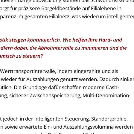
uellen Bargeldabwicklung können das Schwundrisiko un
orgt für präzisere Bargeldbestände auf Filialebene in
parenz im gesamten Filialnetz, was wiederum intelligente
tik steigen kontinuierlich. Wie helfen Ihre Hard- und
ern dabei, die Abholintervalle zu minimieren und die
amisch zu steuern?
Werttransportintervalle, indem eingezahlte und als
t wieder für Auszahlungen genutzt werden. Dadurch sinke
utlich. Die Grundlage dafür schaffen moderne Cash-
ng, sicherer Zwischenspeicherung, Multi-Denomination-
 jedoch in der intelligenten Steuerung. Standortprofile,
en sowie erwartete Ein- und Auszahlungsvolumina werden