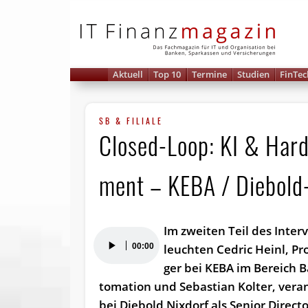
IT 
Aktuell
Top 10
Termine
Studien
FinTec
SB & FILIALE
Closed-Loop: KI & Hard
ment – KEBA / Diebold-
Im zweiten Teil des In­ter­
Audio-
00:00
leuch­ten Ced­ric Heinl, Pr
Player
ger bei KE­BA im Be­reich B
to­ma­ti­on und Se­bas­ti­an Kol­ter, ver­a
bei Die­bold Nix­dorf als Se­ni­or Di­rec­t