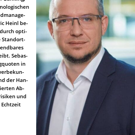
no­lo­gi­schen
ld­­ma­nage­
ic Heinl be­
 durch op­ti­
te Stand­ort­
wend­ba­res
eibt. Se­bas­
ng­quo­ten in
er­be­kun­
rend der Han­
ier­ten Ab­
i­si­ken und
 Echt­zeit