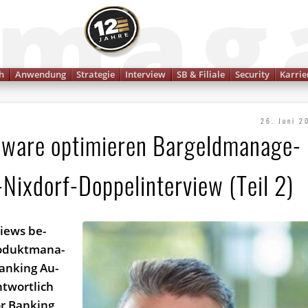
Finanzmagazin
h
Anwendung
Strategie
Interview
SB & Filiale
Security
Karrie
26. Juni 2
ware optimieren Bar­geld­manage­
Nixdorf-Doppelinterview (Teil 2)
views be­
o­dukt­ma­na­
an­king Au­
nt­wort­lich
or Ban­king,