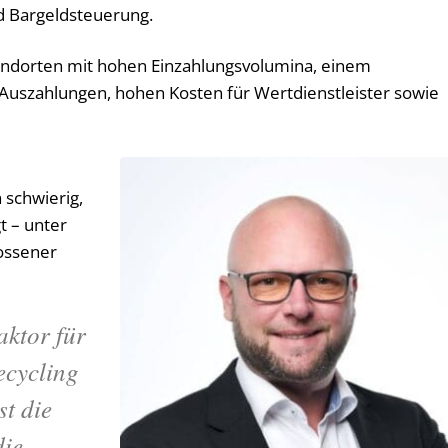
nd Bargeldsteuerung.
tandorten mit hohen Einzahlungsvolumina, einem
Auszahlungen, hohen Kosten für Wertdienstleister sowie
h schwierig,
t – unter
ossener
aktor für
ecycling
st die
die