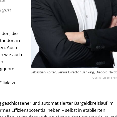
ngen
den, die
tandort in
en. Auch
en wie auch
en
ingquote
Sebastian Kolter, Senior Director Banking, Diebold Nixd
Diebold Nix
iliale zu
g geschlossener und automatisierter Bargeldkreislauf im
s Effizienzpotential heben – selbst in etablierten