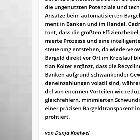
die un­ge­nutz­ten Po­ten­zia­le und tech­
An­sät­ze beim au­to­ma­ti­sier­ten Bar­ge
ment in Ban­ken und im Han­del. Ced­r
tont, dass die grö­ß­ten Ef­fi­zi­enz­he­bel
mier­te Pro­zes­se und ei­ne in­tel­li­gen­
steue­rung ent­ste­hen, da wie­der­ver­
Bar­geld di­rekt vor Ort im Kreis­lauf bl
ti­an Kol­ter er­gänzt, dass die Re­cy­cli
Ban­ken auf­grund schwan­ken­der Ge­w
den­ein­zah­lun­gen vo­la­til sind, wäh­
del von enor­men Vor­tei­len wie re­du­z
gleich­feh­lern, mi­ni­mier­ten Schwund­r
ei­ner prä­zi­sen Bar­geld­trans­pa­renz in
profitiert.
von Dunja Koelwel