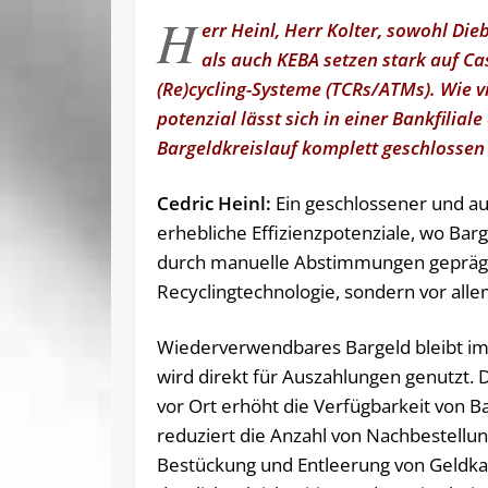
H
err Heinl, Herr Kolter, sowohl Die
als auch KEBA setzen stark auf Ca
(Re)cycling-Systeme (TCRs/ATMs). Wie vie
potenzial lässt sich in einer Bankfilia
Bargeldkreislauf komplett geschlossen
Cedric Heinl:
Ein geschlossener und aut
erhebliche Effizienzpotenziale, wo Bar
durch manuelle Abstimmungen geprägt si
Recyclingtechnologie, sondern vor alle
Wiederverwendbares Bargeld bleibt im
wird direkt für Auszahlungen genutzt. 
vor Ort erhöht die Verfügbarkeit von B
reduziert die Anzahl von Nachbestellu
Bestückung und Entleerung von Geldka