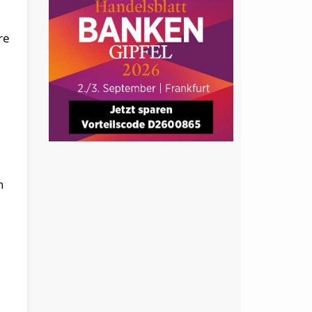
d
re
n