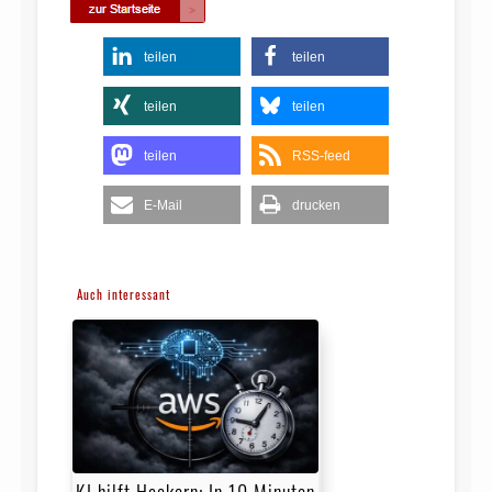
teilen
teilen
teilen
teilen
teilen
RSS-feed
E-Mail
drucken
Auch interessant
KI hilft Hackern: In 10 Minuten