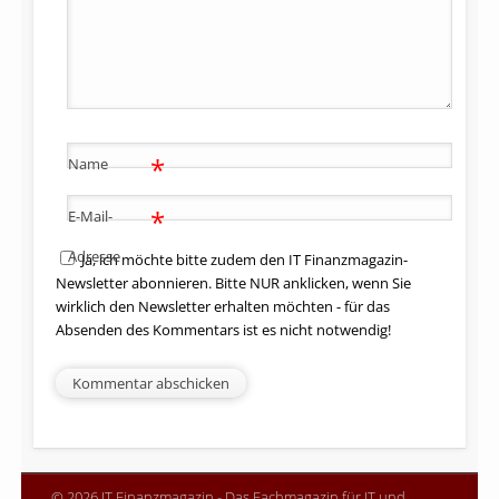
*
Name
*
E-Mail-
Adresse
Ja, ich möchte bitte zudem den IT Finanzmagazin-
Newsletter abonnieren. Bitte NUR anklicken, wenn Sie
wirklich den Newsletter erhalten möchten - für das
Absenden des Kommentars ist es nicht notwendig!
© 2026 IT Finanzmagazin - Das Fachmagazin für IT und