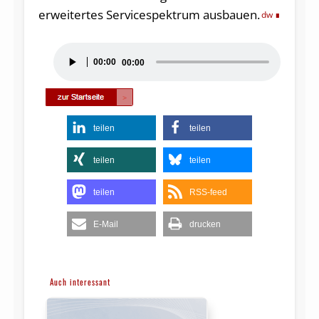
erweitertes Servicespektrum ausbauen.
dw
Audio-
00:00
00:00
Player
teilen
teilen
teilen
teilen
teilen
RSS-feed
E-Mail
drucken
Auch interessant