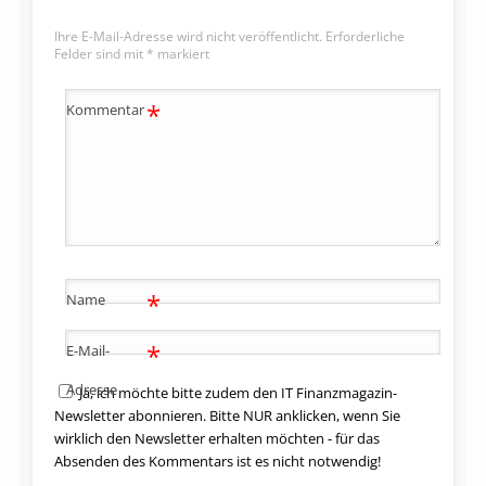
Ihre E-Mail-Adresse wird nicht veröffentlicht.
Erforderliche
Felder sind mit
*
markiert
*
Kommentar
*
Name
*
E-Mail-
Adresse
Ja, ich möchte bitte zudem den IT Finanzmagazin-
Newsletter abonnieren. Bitte NUR anklicken, wenn Sie
wirklich den Newsletter erhalten möchten - für das
Absenden des Kommentars ist es nicht notwendig!