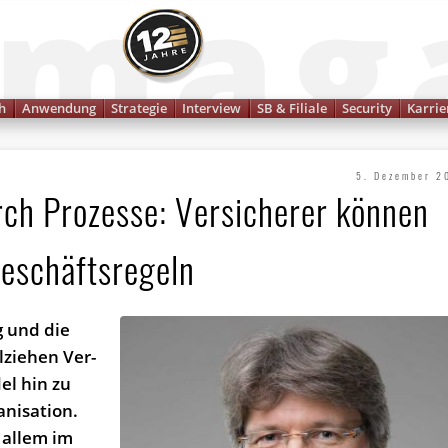
Finanzmagazin
h
Anwendung
Strategie
Interview
SB & Filiale
Security
Karrie
5. Dezember 2
rch Prozesse: Versicherer können
Geschäftsregeln
g und die
lziehen Ver­
el hin zu
anisation.
 allem im