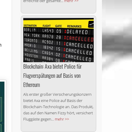
erreichte der gesamte...
mehr >>
n
Blockchain: Axa bietet Police für
Flugverspätungen auf Basis von
Ethereum
Als erster großer Ver­sicher­ungs­kon­zern
bietet Axa eine Police auf Basis der
Blockchain-Technologie an. Das Produkt,
das auf den Namen Fizzy hört, versichert
Fluggäste gegen...
mehr >>