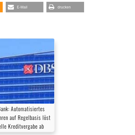
E-Mail
drucken
ank: Automatisiertes
hren auf Regelbasis löst
lle Kreditvergabe ab