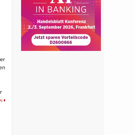
der
gen
r
aj