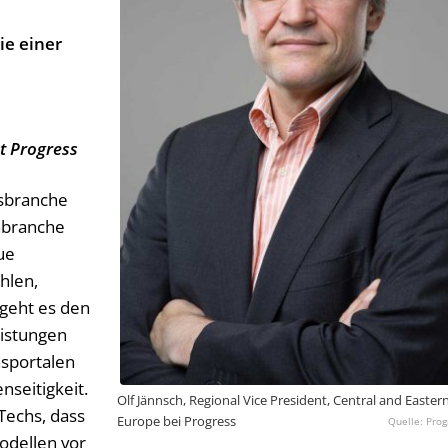
ie einer
nt Progress
gsbranche
nbranche
ue
hlen,
geht es den
eistungen
hsportalen
nseitigkeit.
Olf Jännsch, Regional Vice President, Central and Easter
Techs, dass
Europe bei Progress
Prog
modellen vor