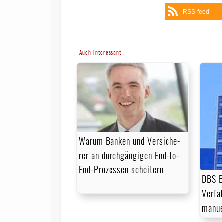
RSS-feed
Auch interessant
Warum Banken und Ver­si­che­
rer an durchgängigen End-to-
End-Prozessen scheitern
DBS B
Verfa
manue