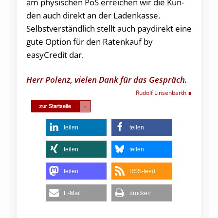
am physi­schen PoS errei­chen wir die Kun­
den auch direkt an der La­denkasse.
Selbstverständlich stellt auch paydirekt ei­ne
gu­te Opti­on für den Ra­tenkauf by
easyCredit dar.
Herr Polenz, vielen Dank für das Gespräch.
Rudolf Linsenbarth
teilen
teilen
teilen
teilen
teilen
RSS-feed
E-Mail
drucken