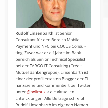
Rudolf Linsenbarth
ist Seni­or
Consultant für den Be­reich Mobile
Payment und NFC bei COCUS Con­sul­
ting. Zuvor war er elf Jah­re im Bank­
bereich als Seni­or Technical Specia­list
bei der TARGO IT Consulting (Crédit
Mutuel Banken­gruppe). Linsenbarth ist
ei­ner der pro­fi­lier­tes­ten Blog­ger der Fi­
nanz­szene und kommentiert bei Twit­ter
un­ter
@holimuk
die aktuellen
Entwicklungen. Alle Beiträge schreibt
Rudolf Linsenbarth im eigenen Namen.