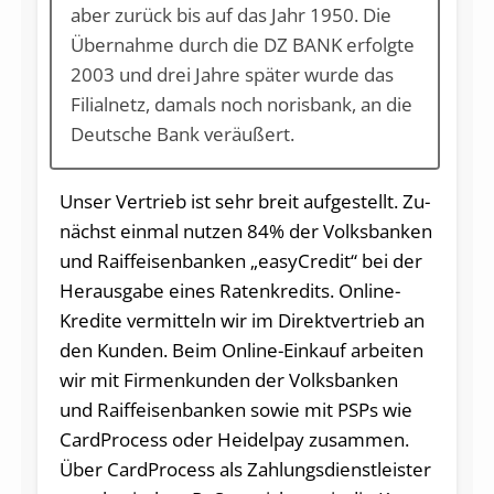
aber zurück bis auf das Jahr 1950. Die
Übernahme durch die DZ BANK erfolgte
2003 und drei Jahre später wurde das
Filialnetz, damals noch norisbank, an die
Deutsche Bank veräußert.
Un­ser Vertrieb ist sehr breit auf­ge­stellt. Zu­
nächst einmal nut­zen 84% der Volks­ban­ken
und Raiff­ei­sen­banken „easyCredit“ bei der
Herausgabe ei­nes Ra­tenkredits. Online-
Kredi­te vermit­teln wir im Direktvertrieb an
den Kun­den. Beim Online-Ein­kauf arbei­ten
wir mit Firmenkun­den der Volksbanken
und Raiffeisenbanken sowie mit PSPs wie
CardProcess oder Hei­delpay zu­sammen.
Über CardProcess als Zahlungs­dienst­leis­ter