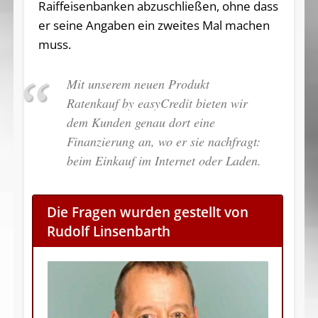
Raiffeisenbanken abzuschließen, ohne dass
er seine Angaben ein zweites Mal machen
muss.
Mit unserem neuen Produkt
Ratenkauf by easyCredit bieten wir
dem Kunden genau dort eine
Finanzierung an, wo er sie nachfragt:
beim Einkauf im Internet oder Laden.
Die Fragen wurden gestellt von
Rudolf Linsenbarth