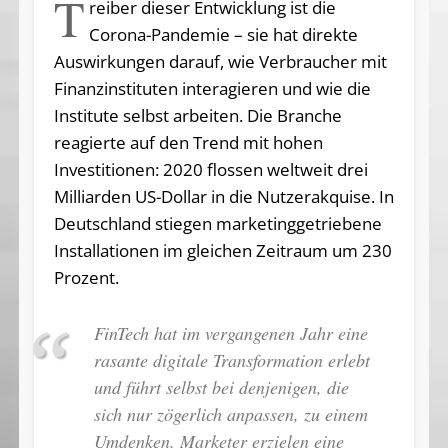
T
reiber dieser Entwicklung ist die
Corona-Pandemie – sie hat direkte
Auswirkungen darauf, wie Verbraucher mit
Finanzinstituten interagieren und wie die
Institute selbst arbeiten. Die Branche
reagierte auf den Trend mit hohen
Investitionen: 2020 flossen weltweit drei
Milliarden US-Dollar in die Nut­zer­ak­qui­se. In
Deutsch­land stie­gen mar­ke­ting­ge­trie­be­ne
In­stal­la­tio­nen im glei­chen Zeit­raum um 230
Pro­zent.
FinTech hat im vergangenen Jahr eine
rasante digitale Transformation erlebt
und führt selbst bei denjenigen, die
sich nur zögerlich anpassen, zu einem
Umdenken. Marketer erzielen eine