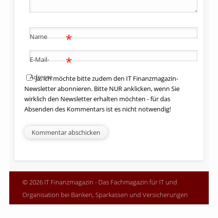
*
Name
*
E-Mail-
Adresse
Ja, ich möchte bitte zudem den IT Finanzmagazin-
Newsletter abonnieren. Bitte NUR anklicken, wenn Sie
wirklich den Newsletter erhalten möchten - für das
Absenden des Kommentars ist es nicht notwendig!
© 2026 IT Finanzmagazin - Das Fachmagazin für IT und
Organisation bei Banken, Sparkassen und Versicherungen