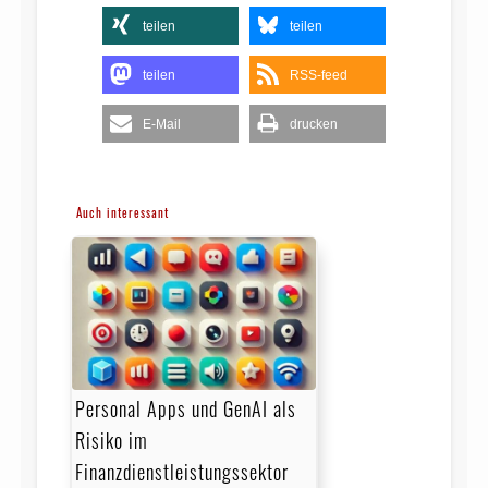
teilen
teilen
teilen
RSS-feed
E-Mail
drucken
Auch interessant
Personal Apps und GenAI als
Risiko im
Finanzdienstleistungssektor