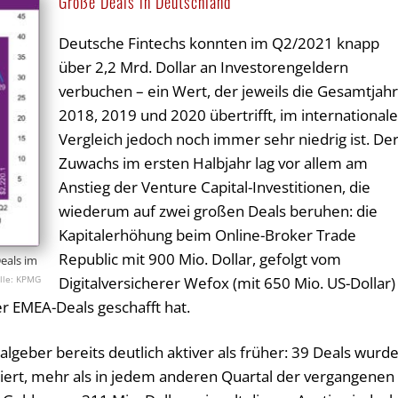
Große Deals in Deutschland
Deutsche Fintechs konnten im Q2/2021 knapp
über 2,2 Mrd. Dollar an Investorengeldern
verbuchen – ein Wert, der jeweils die Gesamtjah
2018, 2019 und 2020 übertrifft, im international
Vergleich jedoch noch immer sehr niedrig ist. De
Zuwachs im ersten Halbjahr lag vor allem am
Anstieg der Venture Capital-Investitionen, die
wiederum auf zwei großen Deals beruhen: die
Kapitalerhöhung beim Online-Broker Trade
Republic mit 900 Mio. Dollar, gefolgt vom
Deals im
KPMG
Digitalversicherer Wefox (mit 650 Mio. US-Dollar)
der EMEA-Deals geschafft hat.
lgeber bereits deutlich aktiver als früher: 39 Deals wurd
iert, mehr als in jedem anderen Quartal der vergangenen