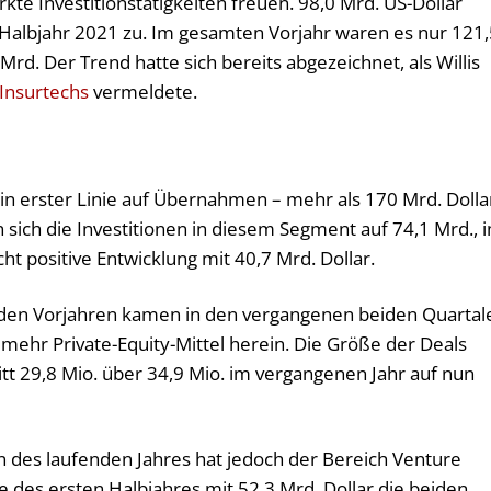
kte Investitionstätigkeiten freuen. 98,0 Mrd. US-Dollar
n Halbjahr 2021 zu. Im gesamten Vorjahr waren es nur 121
rd. Der Trend hatte sich bereits abgezeichnet, als Willis
 Insurtechs
vermeldete.
n erster Linie auf Übernahmen – mehr als 170 Mrd. Dolla
 sich die Investitionen in diesem Segment auf 74,1 Mrd., 
cht positive Entwicklung mit 40,7 Mrd. Dollar.
eiden Vorjahren kamen in den vergangenen beiden Quartal
mehr Private-Equity-Mittel herein. Die Größe der Deals
itt 29,8 Mio. über 34,9 Mio. im vergangenen Jahr auf nun
n des laufenden Jahres hat jedoch der Bereich Venture
e des ersten Halbjahres mit 52,3 Mrd. Dollar die beiden