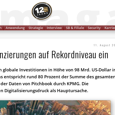
Finanzmagazin
h
Anwendung
Strategie
Interview
SB & Filiale
Security
Karrie
11. August 2
anzierungen auf Rekordniveau ein
n globale Investitionen in Höhe von 98 Mrd. US-Dollar i
as entspricht rund 80 Prozent der Summe des gesamte
 der Daten von Pitchbook durch KPMG. Die
n Digitalisierungsdruck als Hauptursache.