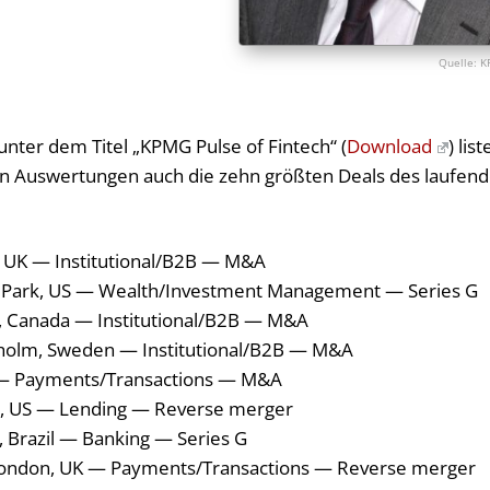
K
nter dem Titel „KPMG Pulse of Fintech“ (
Download
) list
n Auswertungen auch die zehn größten Deals des laufen
n, UK — Institutional/B2B — M&A
o Park, US — Wealth/Investment Management — Series G
’s, Canada — Institutional/B2B — M&A
ockholm, Sweden — Institutional/B2B — M&A
S — Payments/Transactions — M&A
co, US — Lending — Reverse merger
, Brazil — Banking — Series G
London, UK — Payments/Transactions — Reverse merger