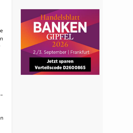
re
en
r
 –
en