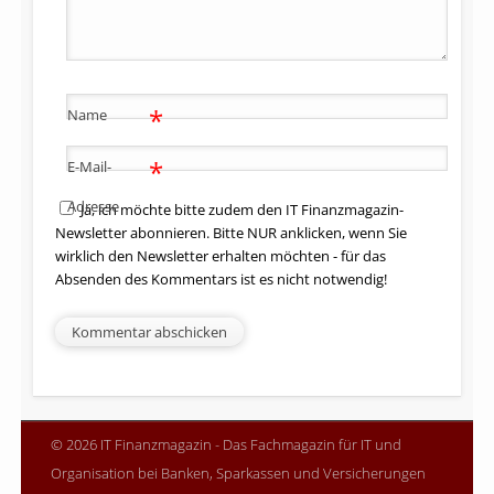
*
Name
*
E-Mail-
Adresse
Ja, ich möchte bitte zudem den IT Finanzmagazin-
Newsletter abonnieren. Bitte NUR anklicken, wenn Sie
wirklich den Newsletter erhalten möchten - für das
Absenden des Kommentars ist es nicht notwendig!
© 2026 IT Finanzmagazin - Das Fachmagazin für IT und
Organisation bei Banken, Sparkassen und Versicherungen