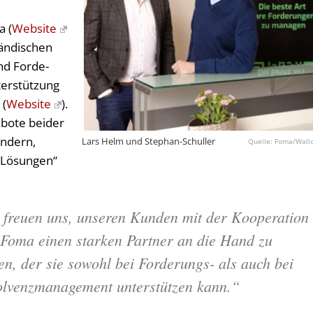
 (
Website
tän­di­schen
nd For­de­
er­stüt­zung
 (
Website
).
­bo­te bei­der
n­dern,
Lars Helm und Stephan-Schuller
Foma/Wall
 Lö­sun­gen“
 freuen uns, unseren Kunden mit der Kooperation
 Foma einen starken Partner an die Hand zu
en, der sie sowohl bei Forderungs- als auch bei
olvenzmanagement unterstützen kann.“