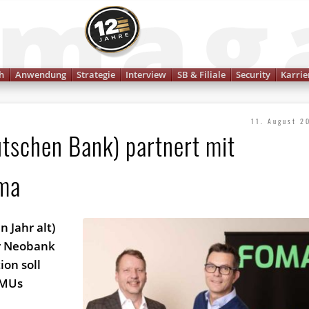
Finanzmagazin
h
Anwendung
Strategie
Interview
SB & Filiale
Security
Karrie
11. August 2
tschen Bank) partnert mit
ma
 Jahr alt)
er Neobank
ion soll
KMUs