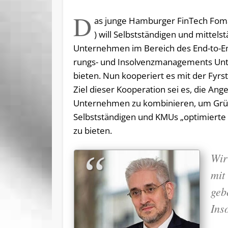
D
as junge Hamburger FinTech Foma
) will Selbst­stän­di­gen und mit­tel­s
Un­ter­neh­men im Be­reich des End-to-E
rungs- und In­sol­venz­ma­nage­ments Un­t
bieten. Nun ko­ope­riert es mit der Fyrst
Ziel die­ser Ko­ope­ra­ti­on sei es, die An­ge
Un­ter­neh­men zu kom­bi­nie­ren, um Grü
Selbst­stän­di­gen und KMUs „op­ti­mier­te
zu bieten.
Wir
mit
geb
Ins