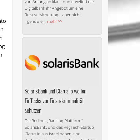
von Anfang an klar – nun erweitert die
Digitalbank ihr Angebot um eine
Reiseversicherung – aber nicht
nto
irgendwie,...
mehr >>
in
n
ng
n
SolarisBank und Clarus.io wollen
FinTechs vor Finanzkriminalität
schützen
Die Berliner „Banking-Plattform“
SolarisBank, und das RegTech-Startup
Clarus.io aus Israel haben eine