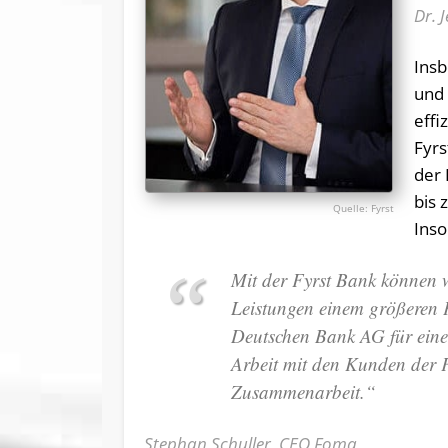
Dr. 
Ins
und 
effi
Fyrs
der
bis 
Fyrst
Inso
Mit der Fyrst Bank können 
Leistungen einem größeren P
Deutschen Bank AG für eine
Arbeit mit den Kunden der F
Zusammenarbeit.“
Stephan Schuller, CEO Foma