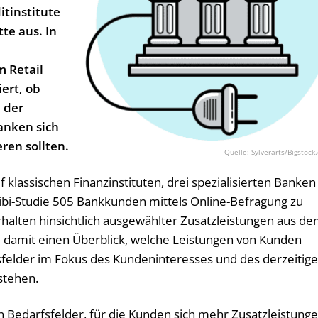
tinstitute
te aus. In
m Retail
iert, ob
 der
anken sich
eren sollten.
Sylverarts/Bigstock
f klassischen Finanzinstituten, drei spezialisierten Banken
 ibi-Studie 505 Bankkunden mittels Online-Befragung zu
alten hinsichtlich ausgewählter Zusatzleistungen aus d
be damit einen Überblick, welche Leistungen von Kunden
elder im Fokus des Kundeninteresses und des derzeitig
stehen.
n Bedarfsfelder, für die Kunden sich mehr Zusatzleistung