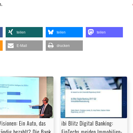
.
teilen
teilen
teilen
E-Mail
drucken
Visionen: Ein Auto, das
ibi Blitz Digital Banking:
tändig bezahlt? Die Bank
FinTechs meiden Immobilien­