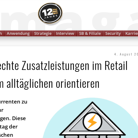
Finanzmagazin
h
Anwendung
Strategie
Interview
SB & Filiale
Security
Karrie
4. August 2
echte Zusatzleistungen im Retail
 alltäglichen orientieren
rrenten zu
hr
gen. Diese
tag der
schen