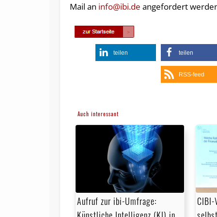
Mail an
info@ibi.de
angefordert werden
teilen
teilen
RSS-feed
Auch interessant
CIBI-
Aufruf zur ibi-Umfrage:
selbs
Künstliche Intelligenz (KI) in