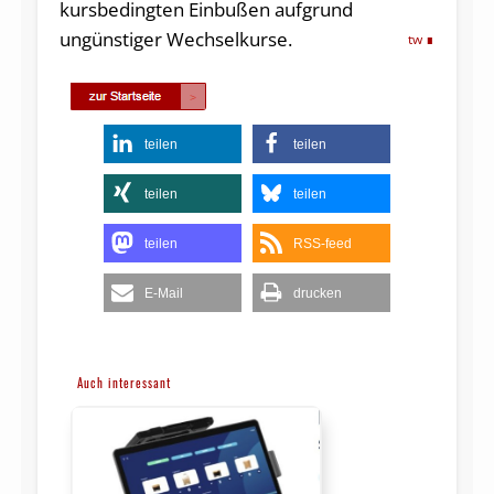
kursbedingten Einbußen aufgrund
ungünstiger Wechselkurse.
tw
teilen
teilen
teilen
teilen
teilen
RSS-feed
E-Mail
drucken
Auch interessant