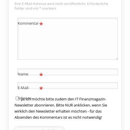
Ihre E-Mail-Adresse wird nicht veröffentlicht.
Erforderliche
Felder sind mit
*
markiert
*
Kommentar
*
Name
*
E-Mail-
Adresse
Ja, ich möchte bitte zudem den IT Finanzmagazin-
Newsletter abonnieren. Bitte NUR anklicken, wenn Sie
wirklich den Newsletter erhalten möchten - für das
Absenden des Kommentars ist es nicht notwendig!