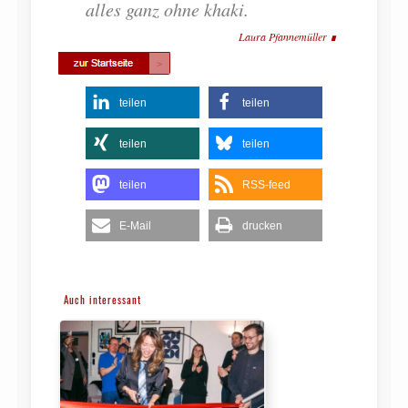
alles ganz ohne khaki.
Laura Pfannemüller
teilen
teilen
teilen
teilen
teilen
RSS-feed
E-Mail
drucken
Auch interessant