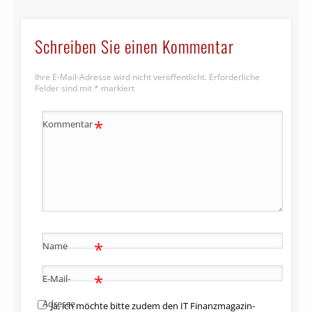
Schreiben Sie einen Kommentar
Ihre E-Mail-Adresse wird nicht veröffentlicht.
Erforderliche
Felder sind mit
*
markiert
*
Kommentar
*
Name
*
E-Mail-
Adresse
Ja, ich möchte bitte zudem den IT Finanzmagazin-