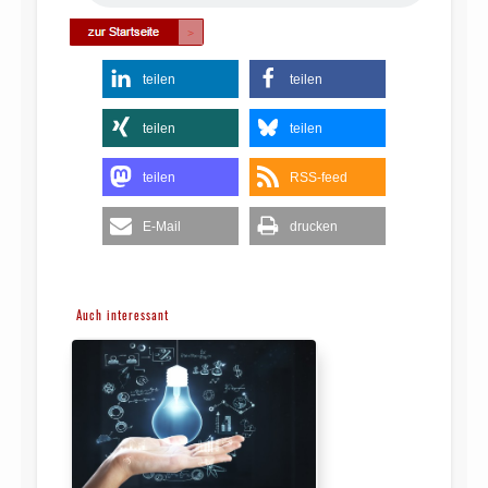
teilen
teilen
teilen
teilen
teilen
RSS-feed
E-Mail
drucken
Auch interessant