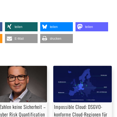
teilen
teilen
teilen
E-Mail
drucken
Zahlen keine Sicherheit –
Impossible Cloud: DSGVO-
yber Risk Quantification
konforme Cloud-Regionen für