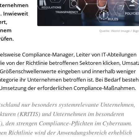
nternehmen
. Inwieweit
rt,
einem
World Image / Bigs
rüfen.
ielsweise Compliance-Manager, Leiter von IT-Abteilungen
ie von der Richtlinie betroffenen Sektoren klicken, Umsat
r Größenschwellenwerte eingeben und innerhalb weniger
ategorie ihr Unternehmen betroffen ist. Bei Bedarf beste
ur Umsetzung der erforderlichen Compliance-Maßnahmen.
tschland nur besonders systemrelevante Unternehmen,
rukturen (KRITIS) und Unternehmen im besonderen
BI), den strengen Compliance-Pflichten im Cyberraum.
en Richtlinie wird der Anwendungsbereich erheblich