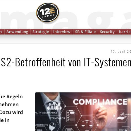
Finanzmagazin
h
Anwendung
Strategie
Interview
SB & Filiale
Security
Karrie
13. Juni 2
NIS2-Betroffenheit von IT-Systeme
eue Regeln
ernehmen
 Dazu wird
ie in