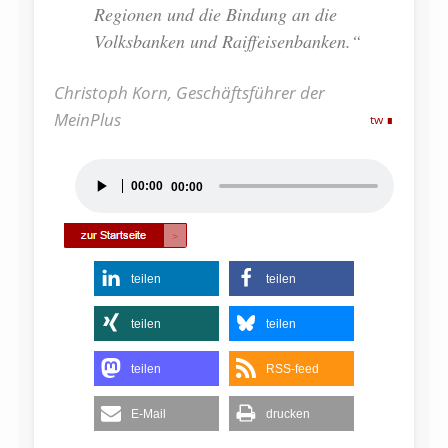
Regionen und die Bindung an die
Volksbanken und Raiffeisenbanken.“
Christoph Korn, Geschäftsführer der
MeinPlus
tw
Audio-
00:00
00:00
Player
teilen
teilen
teilen
teilen
teilen
RSS-feed
E-Mail
drucken