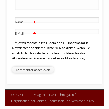
*
Name
*
E-Mail-
Adresse
Ja, ich möchte bitte zudem den IT Finanzmagazin-
Newsletter abonnieren. Bitte NUR anklicken, wenn Sie
wirklich den Newsletter erhalten möchten - für das
Absenden des Kommentars ist es nicht notwendig!
© 2026 IT Finanzmagazin - Das Fachmagazin für IT und
Organisation bei Banken, Sparkassen und Versicherungen