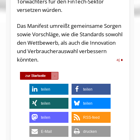
Torwächters für den FinTech-Sektor
versetzen würden.
Das Manifest umreißt gemeinsame Sorgen
sowie Vorschläge, wie die Standards sowohl
den Wettbewerb, als auch die Innovation
und Verbraucherauswahl verbessern
könnten.
aj
teilen
teilen
teilen
teilen
teilen
RSS-feed
E-Mail
drucken