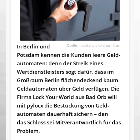
In Berlin und
impulsphoto by claus jünger
Potsdam kennen die Kun­den lee­re Geld­
automa­ten: denn der Streik ei­nes
Wertdienst­leis­ters sogt dafür, dass im
Großraum Berlin fläc­hende­ckend kaum
Geld­automa­ten über Geld verfügen. Die
Firma Lock Your World aus Bad Orb will
mit pylocx die Be­stückung von Geld­
automa­ten dauerhaft si­chern – den
das Schloss sei Mitverantwortlich für das
Problem.