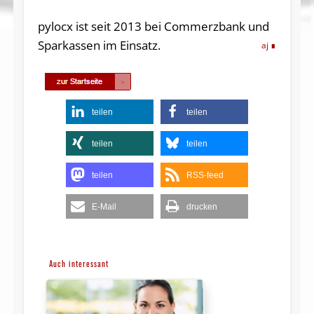
pylocx ist seit 2013 bei Commerzbank und
Sparkassen im Einsatz.
aj
teilen
teilen
teilen
teilen
teilen
RSS-feed
E-Mail
drucken
Auch interessant