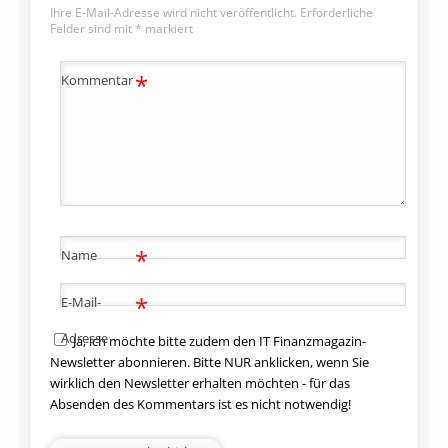
Ihre E-Mail-Adresse wird nicht veröffentlicht.
Erforderliche
Felder sind mit
*
markiert
*
Kommentar
*
Name
*
E-Mail-
Adresse
Ja, ich möchte bitte zudem den IT Finanzmagazin-
Newsletter abonnieren. Bitte NUR anklicken, wenn Sie
wirklich den Newsletter erhalten möchten - für das
Absenden des Kommentars ist es nicht notwendig!