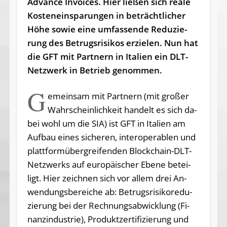
Ad­van­ce In­voices. Hier lie­ßen sich rea­le
Kos­ten­ein­spa­run­gen in be­trächt­li­cher
Hö­he so­wie ei­ne um­fas­sen­de Re­du­zie­
rung des Be­trugs­ri­si­kos er­zie­len. Nun hat
die GFT mit Part­nern in Ita­li­en ein DLT-
Netz­werk in Be­trieb ge­nom­men.
G
emeinsam mit Partnern (mit großer
Wahr­schein­lich­keit han­delt es sich da­
bei wohl um die SIA) ist GFT in Ita­li­en am
Auf­bau ei­nes si­che­ren, in­ter­ope­ra­blen und
platt­form­über­grei­fen­den Block­chain-DLT-
Netz­werks auf eu­ro­päi­scher Ebe­ne be­tei­
ligt. Hier zeich­nen sich vor al­lem drei An­
wen­dungs­be­rei­che ab: Be­trugs­ri­si­ko­re­du­
zie­rung bei der Rech­nungs­ab­wick­lung (Fi­
nanz­in­dus­trie), Pro­dukt­zer­ti­fi­zie­rung und