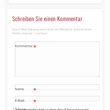
Schreiben Sie einen Kommentar
Ihre E-Mail-Adresse wird nicht veröffentlicht.
Erforderliche
Felder sind mit
*
markiert
*
Kommentar
*
Name
*
E-Mail-
Adresse
Ja, ich möchte bitte zudem den IT Finanzmagazin-