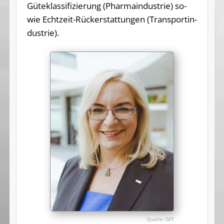
Gü­te­klas­si­fi­zie­rung (Phar­ma­in­dus­trie) so­
wie Echt­zeit-Rück­erstat­tun­gen (Trans­port­in­
dus­trie).
GFT