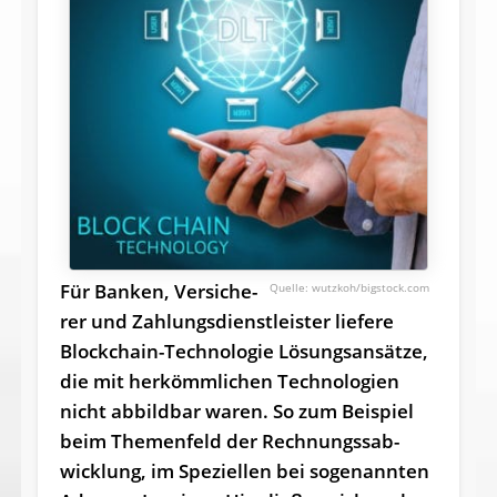
Für Ban­ken, Ver­si­che­
wutzkoh/bigstock.com
rer und Zah­lungs­dienst­leis­ter lie­fe­re
Block­chain-Tech­no­lo­gie Lö­sungs­an­sät­ze,
die mit her­kömm­li­chen Tech­no­lo­gi­en
nicht ab­bild­bar wa­ren. So zum Bei­spiel
beim The­men­feld der Rech­nungs­sab­
wick­lung, im Spe­zi­el­len bei so­ge­nann­ten