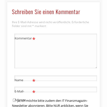
Schreiben Sie einen Kommentar
Ihre E-Mail-Adresse wird nicht veröffentlicht.
Erforderliche
Felder sind mit
*
markiert
*
Kommentar
*
Name
*
E-Mail-
Adresse
Ja, ich möchte bitte zudem den IT Finanzmagazin-
Newsletter abonnieren. Bitte NUR anklicken, wenn Sie