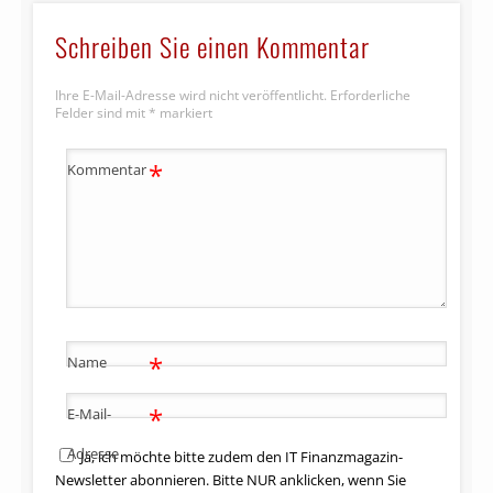
Schreiben Sie einen Kommentar
Ihre E-Mail-Adresse wird nicht veröffentlicht.
Erforderliche
Felder sind mit
*
markiert
*
Kommentar
*
Name
*
E-Mail-
Adresse
Ja, ich möchte bitte zudem den IT Finanzmagazin-
Newsletter abonnieren. Bitte NUR anklicken, wenn Sie