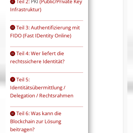
Teil 2:
PKI
(Public/Private Key
II
Infrastruktur)
Teil 3: Authentifizierung mit
III
FIDO (Fast IDentity Online)
Teil 4: Wer liefert die
IV
rechtssichere Identität?
Teil 5:
V
Identitätsübermittlung /
Delegation / Rechtsrahmen
Teil 6: Was kann die
VI
Blockchain zur Lösung
beitragen?