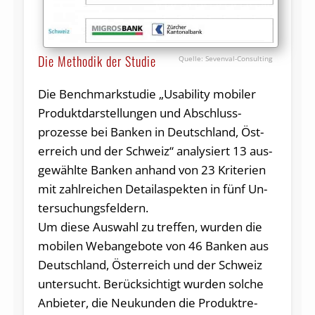
Die Methodik der Studie
Sevenval-Consulting
Die Bench­mark­studie „Usability mobiler
Pro­duktdar­stellun­gen und Ab­schluss­
prozesse bei Banken in Deutsch­land, Öst­
erreich und der Schweiz“ analysiert 13 aus­
gewählte Banken anhand von 23 Krite­ri­en
mit zahlrei­chen Detail­as­pek­ten in fünf Un­
tersu­chungs­fel­dern.
Um die­se Aus­wahl zu treffen, wur­den die
mobilen Web­angebo­te von 46 Banken aus
Deutsch­land, Öst­erreich und der Schweiz
un­tersucht. Berücksichtigt wur­den sol­che
Anbie­ter, die Neukun­den die Pro­dukt­re­