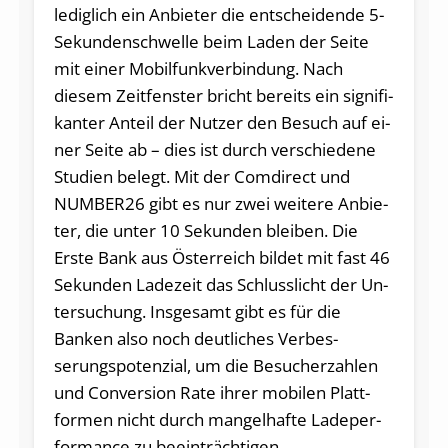
lediglich ein Anbie­ter die ent­schei­den­de 5-
Sekun­den­schwel­le beim La­den der Seite
mit ei­ner Mobilfunkver­bindung. Nach
diesem Zeitfens­ter bricht be­reits ein si­gnifi­
kan­ter An­teil der Nutzer den Besuch auf ei­
ner Seite ab – dies ist durch ver­schiede­ne
Studi­en belegt. Mit der Comdirect und
NUMBER26 gibt es nur zwei weite­re Anbie­
ter, die un­ter 10 Sekun­den blei­ben. Die
Erste Bank aus Öst­erreich bildet mit fast 46
Sekun­den Ladezeit das Schlusslicht der Un­
tersu­chung. Insge­s­amt gibt es für die
Banken also noch deutli­ches Ver­bes­
serungs­poten­zi­al, um die Besu­cherzah­len
und Conversi­on Ra­te ih­rer mobilen Platt­
formen nicht durch mangelhafte Ladeper­
formance zu beein­trächtigen.