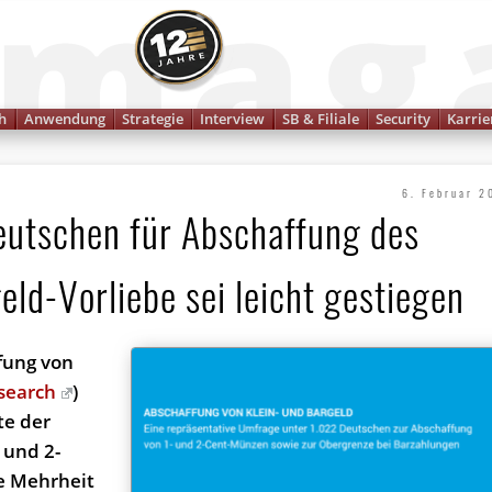
Finanzmagazin
h
Anwendung
Strategie
Interview
SB & Filiale
Security
Karrie
6. Februar 2
eut­schen für Abschaffung des
eld-Vorliebe sei leicht gestiegen
­fung von
search
)
te der
 und 2-
e Mehrheit