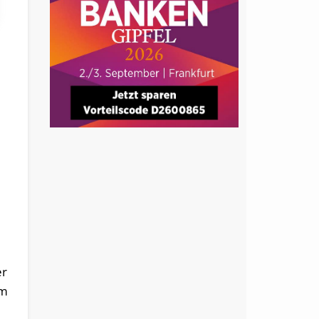
.
er
em