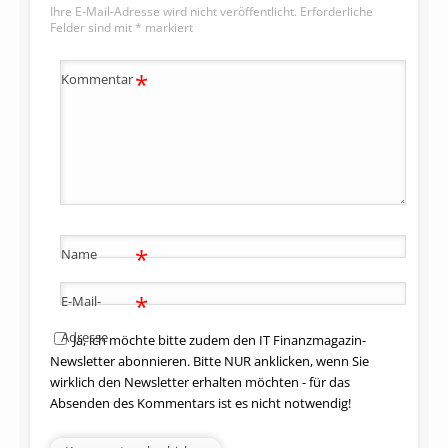
Ihre E-Mail-Adresse wird nicht veröffentlicht.
Erforderliche
Felder sind mit
*
markiert
*
Kommentar
*
Name
*
E-Mail-
Adresse
Ja, ich möchte bitte zudem den IT Finanzmagazin-
Newsletter abonnieren. Bitte NUR anklicken, wenn Sie
wirklich den Newsletter erhalten möchten - für das
Absenden des Kommentars ist es nicht notwendig!