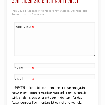
Schreiben Sie einen Kommentar
Ihre E-Mail-Adresse wird nicht veröffentlicht.
Erforderliche
Felder sind mit
*
markiert
*
Kommentar
*
Name
*
E-Mail-
Adresse
Ja, ich möchte bitte zudem den IT Finanzmagazin-
Newsletter abonnieren. Bitte NUR anklicken, wenn Sie
wirklich den Newsletter erhalten möchten - für das
Absenden des Kommentars ist es nicht notwendig!