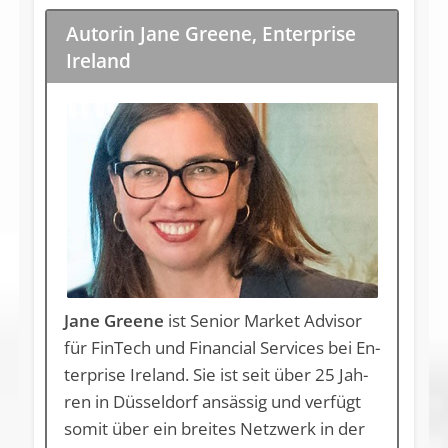
Autorin Jane Greene, Enterprise
Ireland
Jane Greene
ist Senior Mar­ket Ad­vi­sor
für Fin­Tech und Fi­nan­ci­al Ser­vices bei En­
t­er­pri­se Ire­land. Sie ist seit über 25 Jah­
ren in Düs­sel­dorf an­säs­sig und ver­fügt
so­mit über ein brei­tes Netz­werk in der