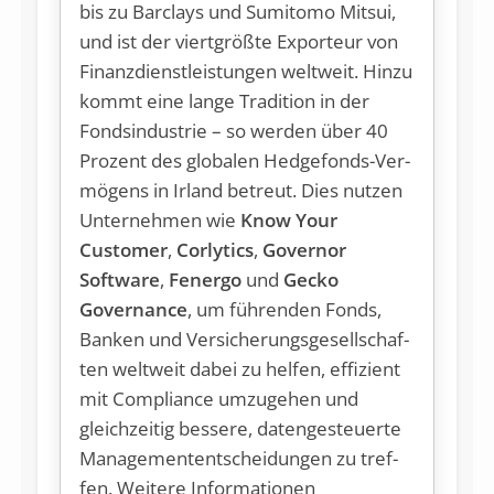
bis zu Bar­clays und Su­mi­to­mo Mi­t­sui,
und ist der viert­grö­ß­te Ex­por­teur von
Fi­nanz­dienst­leis­tun­gen welt­weit. Hin­zu
kommt ei­ne lan­ge Tra­di­ti­on in der
Fonds­in­dus­trie – so wer­den über 40
Pro­zent des glo­ba­len Hedge­fonds-Ver­
mö­gens in Ir­land be­treut. Dies nut­zen
Un­ter­neh­men wie
Know Your
Customer
,
Corlytics
,
Governor
Software
,
Fenergo
und
Gecko
Governance
, um füh­ren­den Fonds,
Ban­ken und Ver­si­che­rungs­ge­sell­schaf­
ten welt­weit da­bei zu hel­fen, ef­fi­zi­ent
mit Com­p­li­an­ce um­zu­ge­hen und
gleich­zei­tig bes­se­re, da­ten­ge­steu­er­te
Ma­nage­men­tent­schei­dun­gen zu tref­
fen. Weitere Informationen