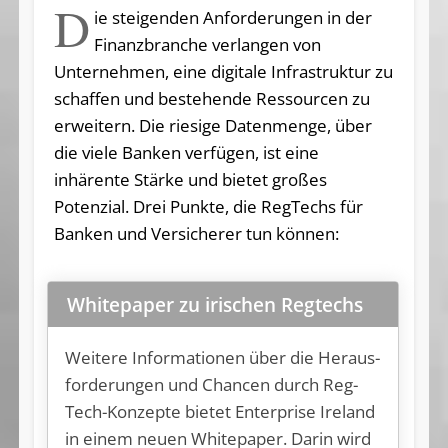
D
ie steigenden Anforderungen in der
Finanzbranche verlangen von
Unternehmen, eine digitale Infrastruktur zu
schaffen und bestehende Ressourcen zu
erweitern. Die riesige Datenmenge, über
die viele Banken verfügen, ist eine
inhärente Stärke und bietet großes
Potenzial. Drei Punkte, die RegTechs für
Banken und Versicherer tun können:
Whitepaper zu irischen Regtechs
Wei­te­re In­for­ma­tio­nen über die Her­aus­
for­de­run­gen und Chan­cen durch Reg­
Tech-Kon­zep­te bie­tet En­t­er­pri­se Ire­land
in ei­nem neu­en Whi­te­pa­per. Dar­in wird