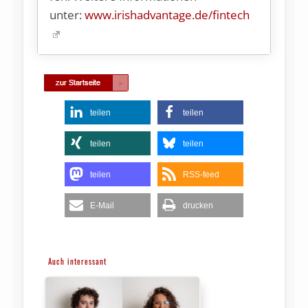
unter:
www.irishadvantage.de/fintech
teilen
teilen
teilen
teilen
teilen
RSS-feed
E-Mail
drucken
Auch interessant