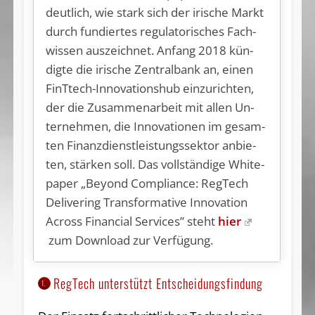
deut­lich, wie stark sich der iri­sche Markt
durch fun­dier­tes re­gu­la­to­ri­sches Fach­
wis­sen aus­zeich­net. An­fang 2018 kün­
dig­te die iri­sche Zen­tral­bank an, ei­nen
FinTtech-In­no­va­ti­ons­hub ein­zu­rich­ten,
der die Zu­sam­men­ar­beit mit al­len Un­
ter­neh­men, die In­no­va­tio­nen im ge­sam­
ten Fi­nanz­dienst­leis­tungs­sek­tor an­bie­
ten, stär­ken soll. Das voll­stän­di­ge Whi­te­
pa­per „Bey­ond Com­p­li­an­ce: Reg­Tech
De­li­ver­ing Trans­for­ma­ti­ve In­no­va­ti­on
Across Fi­nan­ci­al Ser­vices” steht
hier
zum Download zur Verfügung.
RegTech unterstützt Entscheidungsfindung
1.