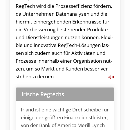
Reg­Tech wird die Pro­zes­s­ef­fi­zi­enz för­dern,
da Un­ter­neh­men Da­ten­ana­ly­sen und die
hier­mit ein­her­ge­hen­den Er­kennt­nis­se für
die Ver­bes­se­rung be­ste­hen­der Pro­duk­te
und Dienst­leis­tun­gen nut­zen kön­nen. Fle­xi­
ble und in­no­va­ti­ve RegTech-Lö­sun­gen las­
sen sich zu­dem auch für Ak­ti­vi­tä­ten und
Pro­zes­se in­ner­halb ei­ner Or­ga­ni­sa­ti­on nut­
zen, um so Markt und Kun­den bes­ser ver­
ste­hen zu lernen.
aj
Irische Regtechs
Ir­land ist ei­ne wich­ti­ge Dreh­schei­be für
ei­ni­ge der grö­ß­ten Fi­nanz­dienst­leis­ter,
von der Bank of Ame­ri­ca Me­rill Lynch