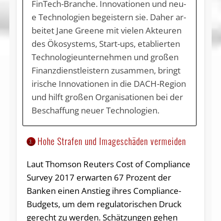
Fin­Tech-Bran­che. In­no­va­tio­nen und neu­
e Tech­no­lo­gi­en be­geis­tern sie. Da­her ar­
bei­tet Ja­ne Gree­ne mit vie­len Ak­teu­ren
des Öko­sys­tems, Start-ups, eta­blier­ten
Tech­no­lo­gie­un­ter­neh­men und gro­ßen
Fi­nanz­dienst­leis­tern zu­sam­men, bringt
iri­sche In­no­va­tio­nen in die DACH-Re­gi­on
und hilft gro­ßen Or­ga­ni­sa­tio­nen bei der
Be­schaf­fung neu­er Tech­no­lo­gi­en.
Hohe Strafen und Imageschäden vermeiden
3.
Laut Thomson Reuters Cost of Compliance
Survey 2017 erwarten 67 Prozent der
Banken einen Anstieg ihres Compliance-
Budgets, um dem regulatorischen Druck
gerecht zu werden. Schätzungen gehen