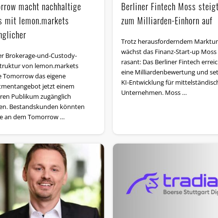
rrow macht nachhaltige
Berliner Fintech Moss steig
s mit lemon.markets
zum Milliarden-Einhorn auf
nglicher
Trotz herausforderndem Marktu
wächst das Finanz-Start-up Moss
er Brokerage-und-Custody-
rasant: Das Berliner Fintech errei
struktur von lemon.markets
eine Milliardenbewertung und set
 Tomorrow das eigene
KI-Entwicklung für mittelständisc
tmentangebot jetzt einem
Unternehmen. Moss …
eren Publikum zugänglich
n. Bestandskunden könnten
le an dem Tomorrow …