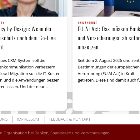
ITY
ANWENDUNG
acy by Design: Wenn der
EU AI Act: Das müssen Ban
nschutz nach dem Go-Live
und Versicherungen ab sofor
mt
umsetzen
eues CRM-System soll die
Seit dem 2. August 2026 sind zent
n­kommunikation verbessern.
Bestimmungen der europäischen 
loud-Migration soll die IT-Kosten
Verordnung (EU AI Act) in Kraft
n und die Anwendungen besser
getreten. Diese sind damit auch f
eren lassen. Und der neue …
UNG
IMPRESSUM
FEEDBACK & KONTAKT
nd Organisation bei Banken, Sparkassen und Versicherungen