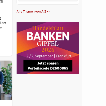
en
Alle Themen von A-Z>>
g
 der
er
.