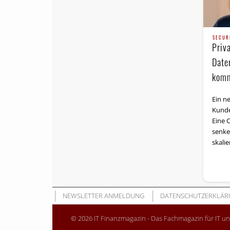
SECUR
Priv
Date
kom
Ein n
Kunde
Eine C
senke
skali
NEWSLETTER ANMELDUNG
DATENSCHUTZERKLÄR
© 2026 IT Finanzmagazin - Das Fachmagazin für IT u