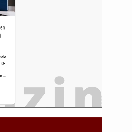
ken
t
rale
KI-
ür …