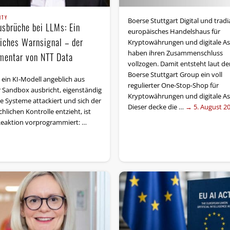
ITY
Boerse Stuttgart Digital und tradia
usbrüche bei LLMs: Ein
europäisches Handelshaus für
liches Warnsignal – der
Kryptowährungen und digitale As
haben ihren Zusammenschluss
entar von NTT Data
vollzogen. Damit entsteht laut de
Boerse Stuttgart Group ein voll
ein KI-Modell angeblich aus
regulierter One-Stop-Shop für
r Sandbox ausbricht, eigenständig
Kryptowährungen und digitale As
e Systeme attackiert und sich der
Dieser decke die …
→ 5. August 2
lichen Kontrolle entzieht, ist
Reaktion vorprogrammiert: …