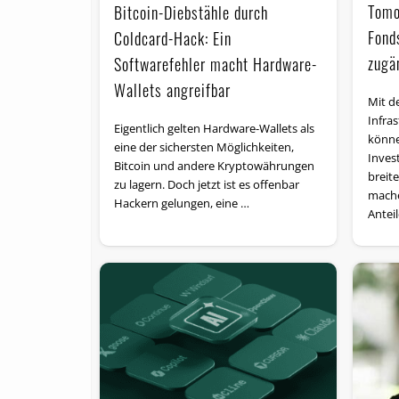
Tomo
Bitcoin-Diebstähle durch
Fond
Coldcard-Hack: Ein
zugä
Softwarefehler macht Hardware-
Wallets angreifbar
Mit d
Infra
Eigentlich gelten Hardware-Wallets als
könne
eine der sichersten Möglichkeiten,
Inves
Bitcoin und andere Kryptowährungen
breit
zu lagern. Doch jetzt ist es offenbar
mache
Hackern gelungen, eine …
Antei