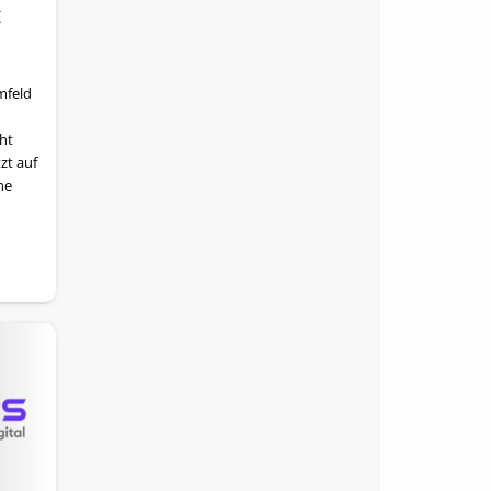
t
mfeld
cht
zt auf
he