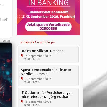
le
. „AI
Anzeige
Anstehende Veranstaltungen
Brains on Silicon, Dresden
14. September 2026
9:30
–
18:00
Agentic Automation in Finance
Nordics Summit
15. September 2026
9:00
–
18:30
IT-Optionen für Versicherungen
mit Professor Dr. Jörg Puchan
16. September 2026
8:30
–
15:00