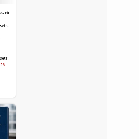
s, ein
sets,
r
sets.
026