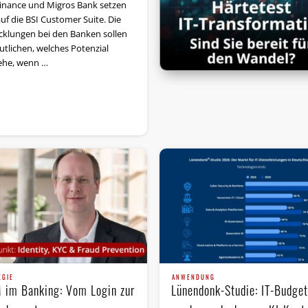
inance und Migros Bank setzen
auf die BSI Customer Suite. Die
cklungen bei den Banken sollen
utlichen, welches Potenzial
ehe, wenn …
EGIE
ANWENDUNG
 im Banking: Vom Login zur
Lünendonk-Studie: IT-Budge