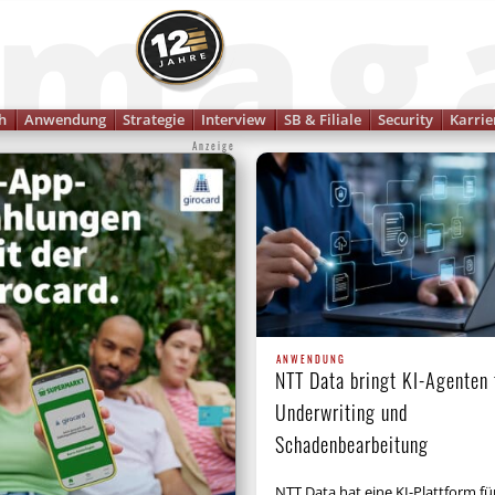
Finanzmagazin
h
Anwendung
Strategie
Interview
SB & Filiale
Security
Karrie
Anzeige
ANWENDUNG
NTT Data bringt KI-Agenten 
Underwriting und
Schadenbearbeitung
NTT Data hat eine KI-Plattform fü