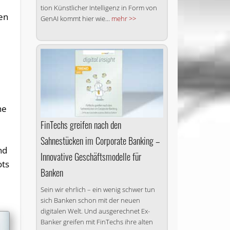
ti­on Künst­li­cher In­tel­li­genz in Form von
en
Ge­nAI kommt hier wie...
mehr >>
he
FinTechs greifen nach den
Sahnestücken im Corporate Banking –
nd
Innovative Geschäftsmodelle für
ots
Banken
Sein wir ehrlich – ein wenig schwer tun
sich Banken schon mit der neuen
digitalen Welt. Und ausgerechnet Ex-
Banker greifen mit FinTechs ihre alten