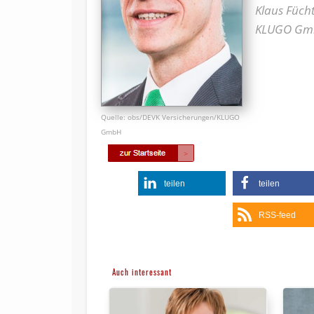
Klaus Füch
KLUGO G
obs/DEVK Versicherungen/KLUGO
GmbH
teilen
teilen
RSS-feed
Auch interessant