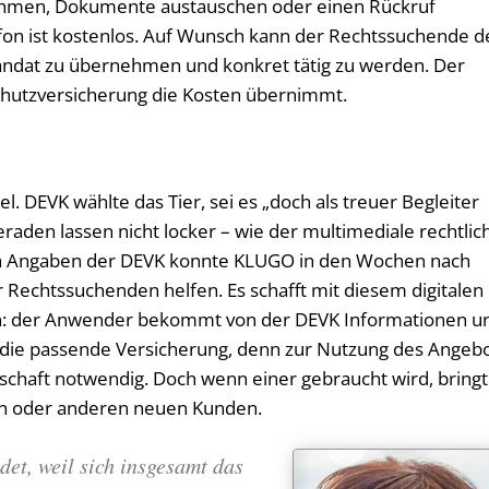
nehmen, Dokumente austauschen oder einen Rückruf
fon ist kostenlos. Auf Wunsch kann der Rechtssuchende d
andat zu übernehmen und konkret tätig zu werden. Der
sschutzversicherung die Kosten übernimmt.
. DEVK wählte das Tier, sei es „doch als treuer Begleiter
aden lassen nicht locker – wie der multimediale rechtlic
ach Angaben der DEVK konnte KLUGO in den Wochen nach
 Rechtssuchenden helfen. Es schafft mit diesem digitalen
on: der Anwender bekommt von der DEVK Informationen u
 die passende Versicherung, denn zur Nutzung des Angeb
llschaft notwendig. Doch wenn einer gebraucht wird, bringt
inen oder anderen neuen Kunden.
t, weil sich insgesamt das