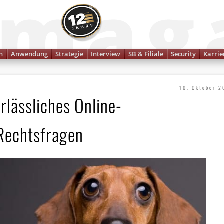
Finanzmagazin
h
Anwendung
Strategie
Interview
SB & Filiale
Security
Karrie
10. Oktober 2
lässliches Online-
Rechtsfragen