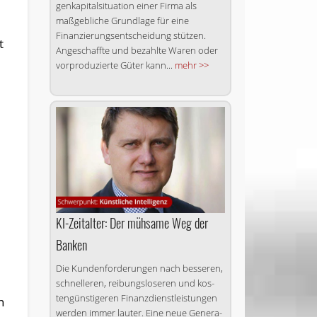
gen­ka­pi­tal­si­tu­ation einer Firma als
maßgebliche Grundlage für eine
Finanzierungsentscheidung stützen.
t
Angeschaffte und bezahlte Waren oder
vorproduzierte Güter kann...
mehr >>
KI-Zeitalter: Der mühsame Weg der
Banken
Die Kun­den­for­de­run­gen nach bes­se­ren,
schnel­le­ren, rei­bungs­lo­se­ren und kos­
ten­güns­ti­ge­ren Fi­nanz­dienst­leis­tun­gen
n
wer­den im­mer lau­ter. Ei­ne neue Ge­ne­ra­