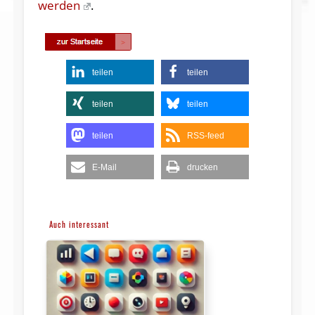
werden
.
teilen
teilen
teilen
teilen
teilen
RSS-feed
E-Mail
drucken
Auch interessant